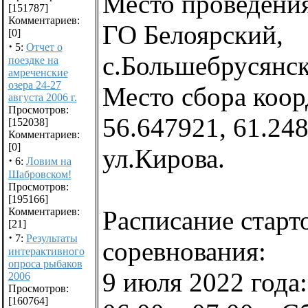
Место проведения
[151787]
Комментариев:
ГО Белоярский,
[0]
·
5:
Отчет о
с.Большебрусянск
поездке на
амреченские
озера 24-27
Место сбора коор
августа 2006 г.
Просмотров:
56.647921, 61.248
[152038]
Комментариев:
[0]
ул.Кирова.
·
6:
Ловим на
Шабровском!
Просмотров:
[195166]
Расписание старт
Комментариев:
[21]
·
7:
Результаты
соревнования:
интерактивного
опроса рыбаков
9 июля 2022 года:
2006
Просмотров:
[160764]