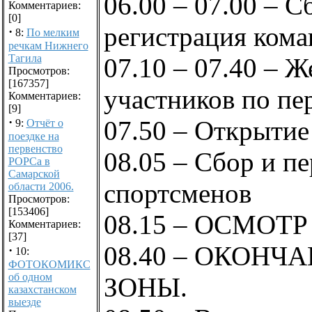
06.00 – 07.00 – С
Комментариев:
[0]
регистрация кома
·
8:
По мелким
речкам Нижнего
Тагила
07.10 – 07.40 – Ж
Просмотров:
[167357]
участников по пер
Комментариев:
[9]
·
07.50 – Открытие
9:
Отчёт о
поездке на
первенство
08.05 – Сбор и п
РОРСа в
Самарской
спортсменов
области 2006.
Просмотров:
[153406]
08.15 – ОСМОТР
Комментариев:
[37]
08.40 – ОКОНЧ
·
10:
ФОТОКОМИКС
об одном
ЗОНЫ.
казахстанском
выезде