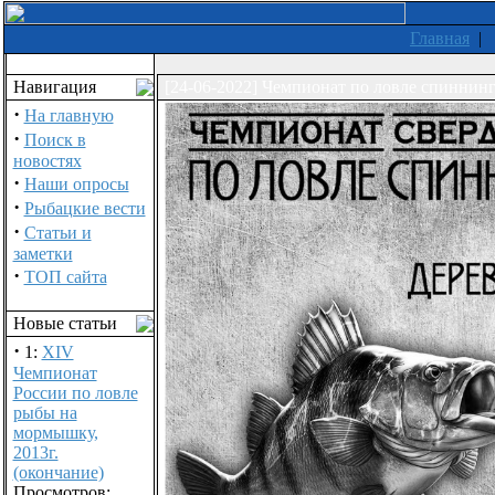
Главная
|
Навигация
[24-06-2022] Чемпионат по ловле спиннин
·
На главную
·
Поиск в
новостях
·
Наши опросы
·
Рыбацкие вести
·
Статьи и
заметки
·
ТОП сайта
Новые статьи
·
1:
XIV
Чемпионат
России по ловле
рыбы на
мормышку,
2013г.
(окончание)
Просмотров: