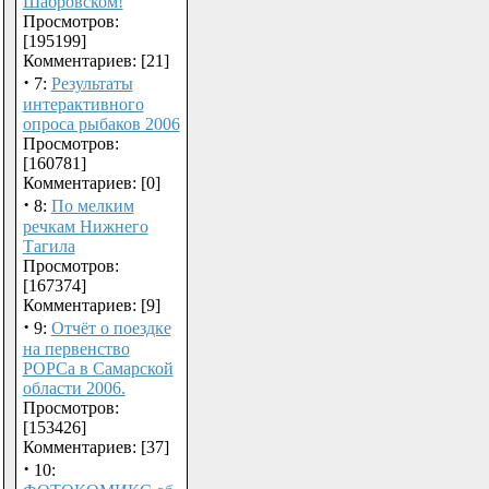
Шабровском!
Просмотров:
[195199]
Комментариев: [21]
·
7:
Результаты
интерактивного
опроса рыбаков 2006
Просмотров:
[160781]
Комментариев: [0]
·
8:
По мелким
речкам Нижнего
Тагила
Просмотров:
[167374]
Комментариев: [9]
·
9:
Отчёт о поездке
на первенство
РОРСа в Самарской
области 2006.
Просмотров:
[153426]
Комментариев: [37]
·
10: