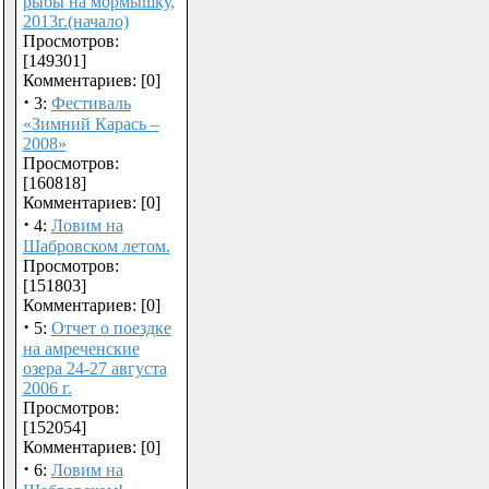
рыбы на мормышку,
2013г.(начало)
Просмотров:
[149301]
Комментариев: [0]
·
3:
Фестиваль
«Зимний Карась –
2008»
Просмотров:
[160818]
Комментариев: [0]
·
4:
Ловим на
Шабровском летом.
Просмотров:
[151803]
Комментариев: [0]
·
5:
Отчет о поездке
на амреченские
озера 24-27 августа
2006 г.
Просмотров:
[152054]
Комментариев: [0]
·
6:
Ловим на