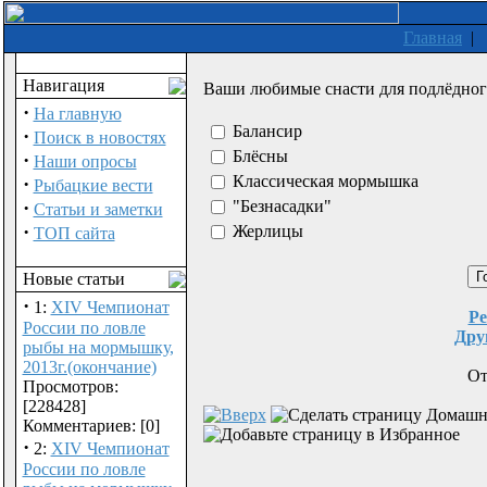
Главная
|
Навигация
Ваши любимые снасти для подлёдног
·
На главную
Балансир
·
Поиск в новостях
Блёсны
·
Наши опросы
Классическая мормышка
·
Рыбацкие вести
·
"Безнасадки"
Статьи и заметки
·
Жерлицы
ТОП сайта
Новые статьи
·
1:
XIV Чемпионат
Ре
России по ловле
Дру
рыбы на мормышку,
2013г.(окончание)
От
Просмотров:
[228428]
Комментариев: [0]
·
2:
XIV Чемпионат
России по ловле