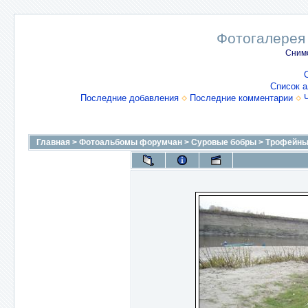
Фотогалерея
Снимо
Список 
Последние добавления
Последние комментарии
Главная
>
Фотоальбомы форумчан
>
Суровые бобры
>
Трофейны