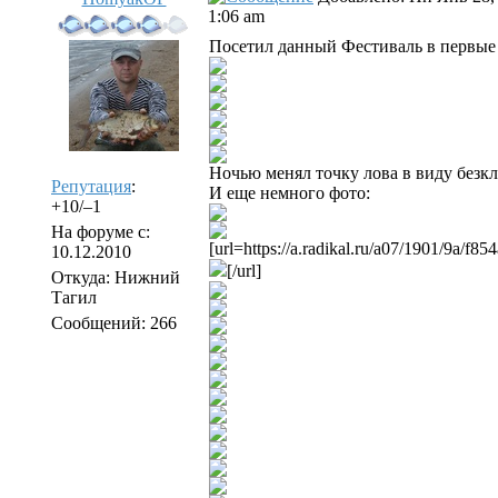
1:06 am
Посетил данный Фестиваль в первы
Ночью менял точку лова в виду безкл
Репутация
:
И еще немного фото:
+10/–1
На форуме с:
[url=https://a.radikal.ru/a07/1901/9a/f8
10.12.2010
[/url]
Откуда: Нижний
Тагил
Сообщений: 266