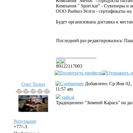
Компания "Messis" - Продукты питания
Компания " Sport kar" - Сувениры и 
ООО Рыбхоз Уелги - сертификаты на 
Будет организована доставка к места
Последний раз редактировалось: Паша-
_________________
89122117003
Добавлено: Ср Янв 02,
Олег Толич
11:57 am
radical
Традиционно "Зимний Карась" на дал 
Репутация
:
+77/–3