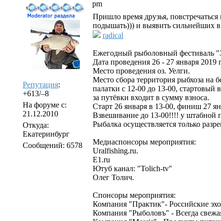
pm
Пришло время друзья, повстречаться 
подышать))) и выявить сильнейших в 
radical
Ежегодный рыболовный фестиваль "З
Дата проведения 26 - 27 января 2019 
Место проведения оз. Уелги.
Место сбора территория рыбхоза на б
Репутация
:
палатки с 12-00 до 13-00, стартовый 
+613/–8
за путёвки входит в сумму взноса.
На форуме с:
Старт 26 января в 13-00, финиш 27 ян
21.12.2010
Взвешивание до 13-00!!!! у штабной 
Рыбалка осуществляется только разр
Откуда:
Екатеринбург
Медиаспонсоры мероприятия:
Сообщений: 6578
Uralfishing.ru.
E1.ru
Ютуб канал: "Tolich-tv"
Олег Толич.
Спонсоры мероприятия:
Компания "Практик"- Российские эхо
Компания "Рыболовъ" - Всегда свежая