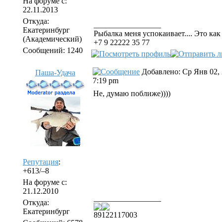
На форуме с:
22.11.2013
Откуда:
_________________
Екатеринбург
Рыбалка меня успокаивает.... Это как 
(Академический)
+7 9 22222 35 77
Сообщений: 1240
Добавлено: Ср Янв 02,
Паша-Удача
7:19 pm
Не, думаю поближе))))
Репутация
:
+613/–8
На форуме с:
21.12.2010
_________________
Откуда:
Екатеринбург
89122117003