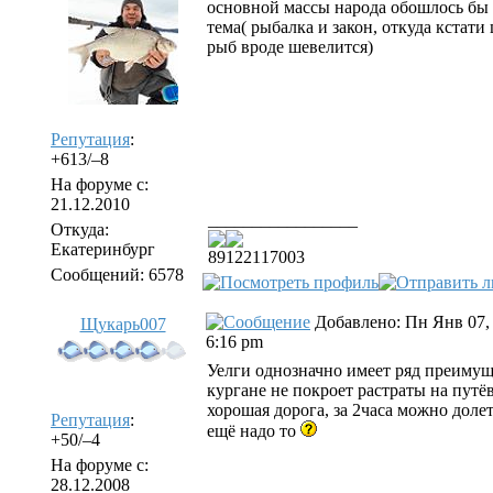
основной массы народа обошлось бы я
тема( рыбалка и закон, откуда кстати
рыб вроде шевелится)
Репутация
:
+613/–8
На форуме с:
21.12.2010
_________________
Откуда:
Екатеринбург
89122117003
Сообщений: 6578
Добавлено: Пн Янв 07,
Щукарь007
6:16 pm
Уелги однозначно имеет ряд преимуще
кургане не покроет растраты на путёв
хорошая дорога, за 2часа можно доле
Репутация
:
ещё надо то
+50/–4
На форуме с:
28.12.2008