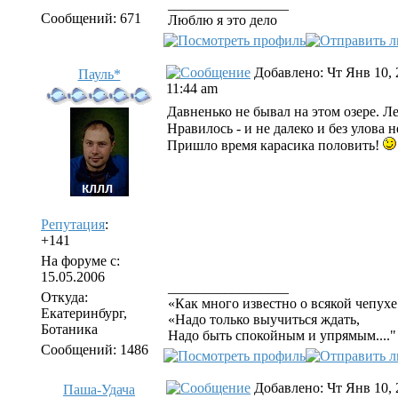
_________________
Сообщений: 671
Люблю я это дело
Добавлено: Чт Янв 10, 
Пауль*
11:44 am
Давненько не бывал на этом озере. Л
Нравилось - и не далеко и без улова 
Пришло время карасика половить!
Репутация
:
+141
На форуме с:
15.05.2006
_________________
Откуда:
«Как много известно о всякой чепухе
Екатеринбург,
«Надо только выучиться ждать,
Ботаника
Надо быть спокойным и упрямым...."
Сообщений: 1486
Добавлено: Чт Янв 10, 
Паша-Удача