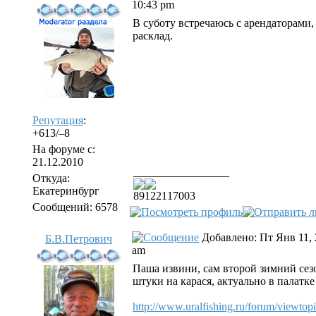
10:43 pm
В суботу встречаюсь с арендаторами, 
расклад.
Репутация
:
+613/–8
На форуме с:
21.12.2010
_________________
Откуда:
Екатеринбург
89122117003
Сообщений: 6578
Добавлено: Пт Янв 11, 
Б.В.Петрович
am
Паша извини, сам второй зимний сез
штуки на карася, актуально в палатк
http://www.uralfishing.ru/forum/viewto