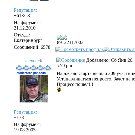
Репутация
:
+613/–8
На форуме с:
21.12.2010
_________________
Откуда:
Екатеринбург
89122117003
Сообщений: 6578
Добавлено: Сб Янв 26,
alexcuck
5:59 pm
На начало старта вышло 209 участник
Устанавливаться непросто. Зачет на
Процесс пошел!!!
Репутация
:
+178
На форуме с:
19.08.2005