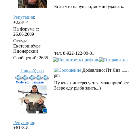
Если что нарушаю, можно удалить.
Репутация
:
+223/–4
На форуме с:
26.06.2009
Откуда:
Екатеринбург
_________________
Пионерский
тел. 8-922-122-00-81
Сообщений: 2635
Добавлено: Пт Янв 11, 
Паша-Удача
pm
Ну кто заинтересуется, мож приобретё
Завре еду рыбв злить...)
Репутация
:
+613/–8