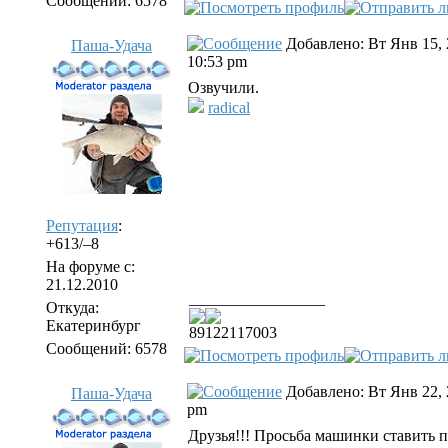
Сообщений: 6578
Добавлено: Вт Янв 15, 
Паша-Удача
10:53 pm
Озвучили.
radical
Репутация
:
+613/–8
На форуме с:
21.12.2010
_________________
Откуда:
Екатеринбург
89122117003
Сообщений: 6578
Добавлено: Вт Янв 22, 
Паша-Удача
pm
Друзья!!! Просьба машинки ставить п