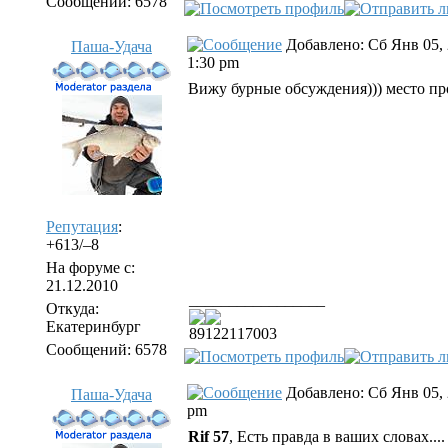
Сообщений: 6578
Добавлено: Сб Янв 05,
Паша-Удача
1:30 pm
Вижу бурные обсуждения))) место про
Репутация
:
+613/–8
На форуме с:
21.12.2010
_________________
Откуда:
Екатеринбург
89122117003
Сообщений: 6578
Добавлено: Сб Янв 05, 
Паша-Удача
pm
Rif 57
, Есть правда в ваших словах..