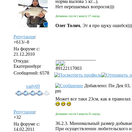
норма вылова 5 кг...).
Нет нерешаемых вопросов)))
Добавлено спустя 1 минуту 37 секунд:
Олег Толич
, Эт я про щуку ошибся)))
Репутация
:
+613/–8
На форуме с:
21.12.2010
_________________
Откуда:
Екатеринбург
89122117003
Сообщений: 6578
Добавлено: Пн Дек 03, 
vady69
pm
Может все таки 23см, как в правилах
Репутация
:
Добавлено спустя 3 минуты 35 секунд:
+32
36.2.3. Минимальный размер добыва
На форуме с:
При осуществлении любительского и 
14.02.2011