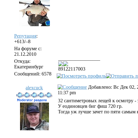
Репутация
:
+613/–8
На форуме с:
21.12.2010
_________________
Откуда:
Екатеринбург
89122117003
Сообщений: 6578
Добавлено: Вс Дек 02, 
alexcuck
11:37 pm
32 сантиметровых лещей к осмотру - 
У еодиновцев биг фиш 720 гр.
Тогда уж лучше зачет по пяти самым