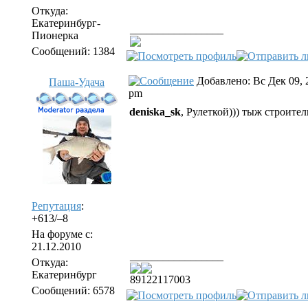
Откуда:
Екатеринбург-
_________________
Пионерка
Сообщений: 1384
Добавлено: Вс Дек 09, 
Паша-Удача
pm
deniska_sk
, Рулеткой))) тыж строите
Репутация
:
+613/–8
На форуме с:
21.12.2010
_________________
Откуда:
Екатеринбург
89122117003
Сообщений: 6578