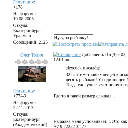
Репутация
:
+178
На форуме с:
19.08.2005
Откуда:
Екатеринбург-
_________________
Уралмаш
Ну-у, за рыбалку!
Сообщений: 2125
Добавлено: Пн Дек 03,
Олег Толич
12:01 am
alexcuck писал(а):
32 сантиметровых лещей к осмот
десять рыбаков! У еодиновцев 
Тогда уж лучше зачет по пяти 
Репутация
:
+77/–3
Где то я такой размер слышал...
На форуме с:
22.11.2013
Откуда:
_________________
Екатеринбург
Рыбалка меня успокаивает.... Это как 
(Академический)
+7 9 22222 35 77