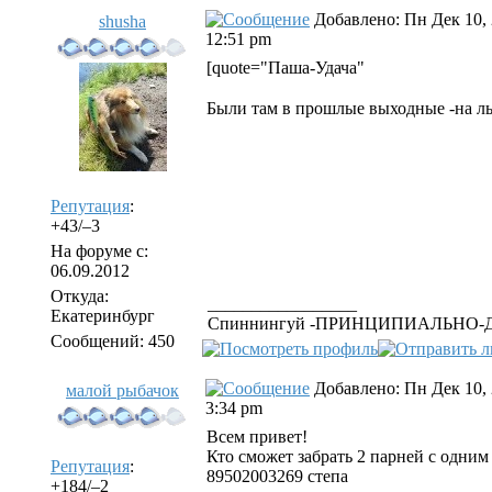
Добавлено: Пн Дек 10,
shusha
12:51 pm
[quote="Паша-Удача"
Были там в прошлые выходные -на ль
Репутация
:
+43/–3
На форуме с:
06.09.2012
Откуда:
_________________
Екатеринбург
Спиннингуй -ПРИНЦИПИАЛЬНО-До ию
Сообщений: 450
Добавлено: Пн Дек 10,
малой рыбачок
3:34 pm
Всем привет!
Кто сможет забрать 2 парней с одни
Репутация
:
89502003269 степа
+184/–2