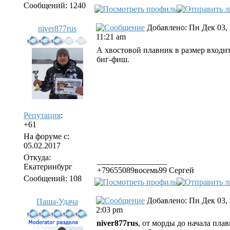
Сообщений: 1240
Добавлено: Пн Дек 03,
niver877rus
11:21 am
А хвостовой плавник в размер входит
биг-фиш.
Репутация
:
+61
На форуме с:
05.02.2017
Откуда:
_________________
Екатеринбург
+79655089восемь99 Сергей
Сообщений: 108
Добавлено: Пн Дек 03,
Паша-Удача
2:03 pm
niver877rus
, от морды до начала плав