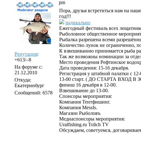
pm
Пора, друзья встретиться нам на наш
год!!!
радикально
Ежегодный фестиваль всех лещатнико
Рыболовное общественное мероприят
Рыбалка разрешена всеми разрешённ
Количество лунок не ограниченно, по
К взвешиванию принимается рыба разр
Репутация
:
Так же возможны номинации за отдел
+613/–8
Место проведения Рефтинское водох
На форуме с:
Дата проведения: 15-16 декабря.
21.12.2010
Регистрация у штабной палатки с 12-0
13-00 старт. ( ДО СТАРТА ВХОД 
Откуда:
финиш 16 декабря в 12-00.
Екатеринбург
Взвешивание до 13-00.
Сообщений: 6578
Спонсоры мероприятия:
Компания Тентфишинг.
Компания MessIs.
Магазин Рыболовъ
Медиаспонсоры мероприятия:
Uralfishing.ru Tolich TV
Обсуждаем, советуемся, договаривае