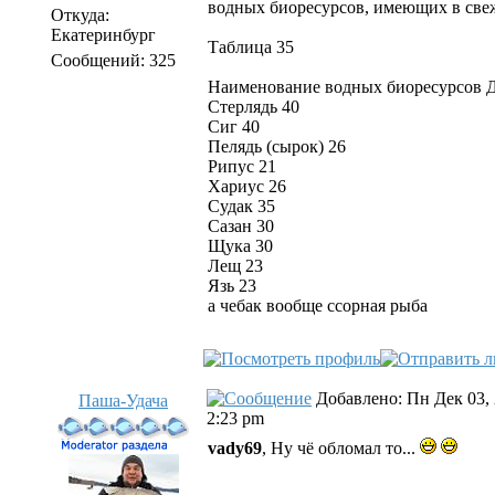
водных биоресурсов, имеющих в свеж
Откуда:
Екатеринбург
Таблица 35
Сообщений: 325
Наименование водных биоресурсов Д
Стерлядь 40
Сиг 40
Пелядь (сырок) 26
Рипус 21
Хариус 26
Судак 35
Сазан 30
Щука 30
Лещ 23
Язь 23
а чебак вообще ссорная рыба
Добавлено: Пн Дек 03,
Паша-Удача
2:23 pm
vady69
, Ну чё обломал то...