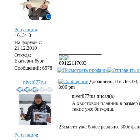
Репутация
:
+613/–8
На форуме с:
21.12.2010
_________________
Откуда:
Екатеринбург
89122117003
Сообщений: 6578
Добавлено: Пн Дек 03,
niver877rus
3:06 pm
niver877rus писал(а):
А хвостовой плавник в размер в
такие уже биг-фиш.
23см это уже более реально. 300г фан
Репутация
: