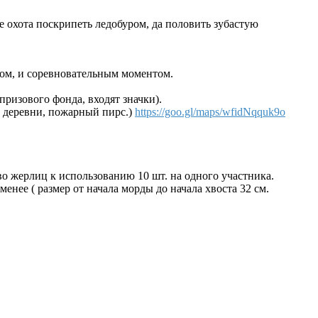
е охота поскрипеть ледобуром, да половить зубастую
ом, и соревновательным моментом.
призового фонда, входят значки).
о деревни, пожарный пирс.)
https://goo.gl/maps/wfidNqquk9o
о жерлиц к использованию 10 шт. на одного участника.
нее ( размер от начала морды до начала хвоста 32 см.