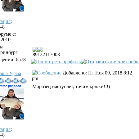
тация
:
/–8
руме с:
.2010
_________________
а:
еринбург
89122117003
щений: 6578
Добавлено: Пт Ноя 09, 2018 8:12
аша-Удача
pm
Морозец наступает, точим крюки!!!)
тация
:
/–8