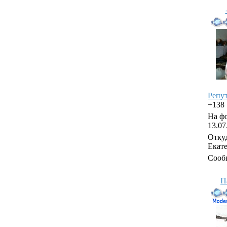
Репу
+138
На фо
13.07
Откуд
Екат
Сооб
П