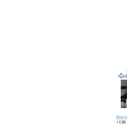
Репу
+138