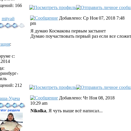
щений: 166
Добавлено: Ср Ноя 07, 2018 7:48
mityaй
pm
Я думаю Космакова первым застынет
Думаю поучаствовать первый раз если все сложи
тация
:
руме с:
.2014
а:
еринбург-
иль
щений: 212
Добавлено: Чт Ноя 08, 2018
аша-Удача
10:29 am
Nikolka
, Я чуть выше всё написал...