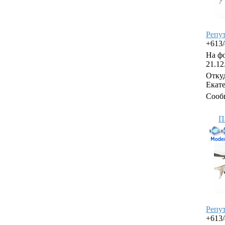
Репу
+613
На фо
21.12
Откуд
Екат
Сооб
П
Репу
+613