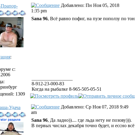
Добавлено: Пн Ноя 05, 2018
-Прапор-
1:35 pm
Sana 96
, Всё равно пофиг, на пузе поползу по то
тация
:
руме с:
.2006
_________________
а:
8-912-23-000-83
еринбург
Когда на рыбалке 8-965-505-05-51
щений: 1309
Добавлено: Ср Ноя 07, 2018 9:49
аша-Удача
am
Sana 96
, Да ладно)).... где льда нету не позову))).
В первых числах декабря точно будет, и ессно всё