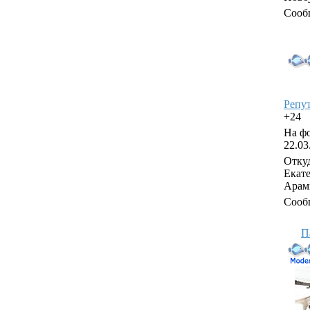
Сооб
Репу
+24
На фо
22.03
Откуд
Екат
Арам
Сооб
П