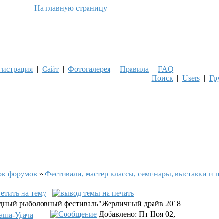
гистрация
|
Сайт
|
Фотогалерея
|
Правила
|
FAQ
|
Поиск
|
Users
|
Гр
ок форумов
»
Фестивали, мастер-классы, семинары, выставки и 
дный рыболовный фестиваль"Жерличный драйв 2018
Добавлено: Пт Ноя 02,
аша-Удача