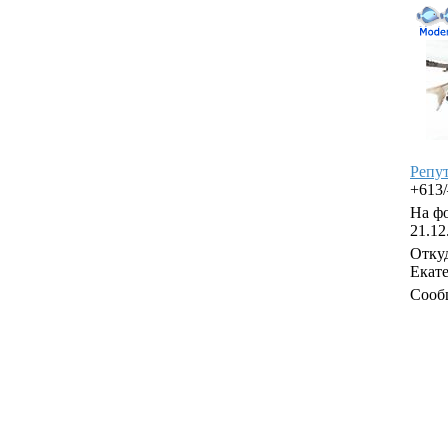
Репу
+613
На фо
21.12
Откуд
Екат
Сооб