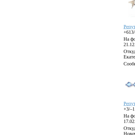
Репу
+613
На фо
21.12
Откуд
Екат
Сооб
Репу
+3/–
На фо
17.02
Откуд
Ново