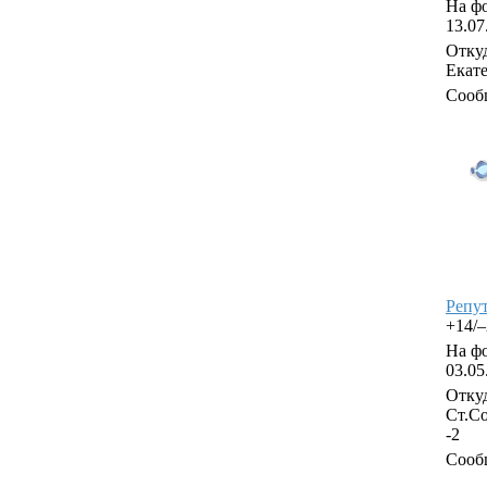
На фо
13.07
Откуд
Екат
Сооб
Репу
+14/
На фо
03.05
Откуд
Ст.С
-2
Сооб