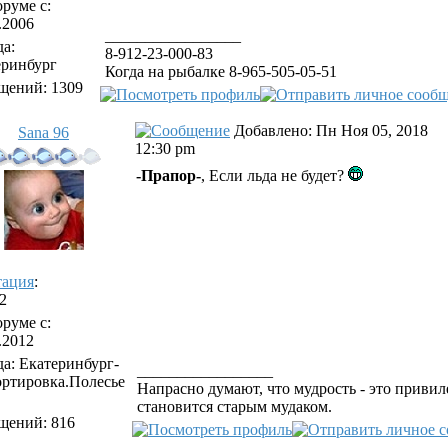
руме с:
.2006
_________________
а:
8-912-23-000-83
еринбург
Когда на рыбалке 8-965-505-05-51
щений: 1309
Добавлено: Пн Ноя 05, 2018
Sana 96
12:30 pm
-Прапор-
, Если льда не будет?
тация
:
–2
руме с:
.2012
а: Екатеринбург-
_________________
ортировка.Полесье
Напрасно думают, что мудрость - это привил
становится старым мудаком.
щений: 816