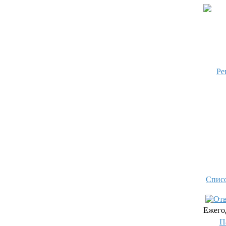
Ре
Спис
Ежего
П