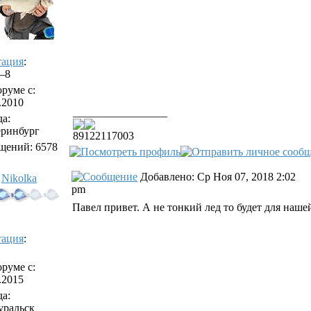
тация
:
/–8
руме с:
.2010
_________________
а:
еринбург
89122117003
щений: 6578
Добавлено: Ср Ноя 07, 2018 2:02
Nikolka
pm
Павел привет. А не тонкий лед то будет для наш
тация
:
1
руме с:
.2015
а:
уральск