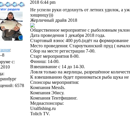
2018 6:44 pm
Не успели руки отдохнуть от летних удилок, а уж
хищницу)))
Жерличный драйв 2018
Общественное мероприятие с рыболовным уклон
Дата проведения 1 декабря 2018 года.
Стартовый взнос 400 руб.(идёт на формирование 
Место проведения: Староуткинский пруд ( начал
тация
:
Сбор на месте регистрации 7-00.
/–8
Старт мероприятия 8-00.
Финиш: 14-00.
руме с:
Взвешивание с 14 до 14-30.
.2010
Ловля только на жерлицы, разрешённое количеств
а:
К взвешиванию будет приниматься рыба щука не ме
еринбург
Спонсоры мероприятия:
щений: 6578
Компания MessIs.
Компания Эбису.
Компания Тентфишинг.
Медиаспонсоры:
Uralfishing.ru
Tolich TV.