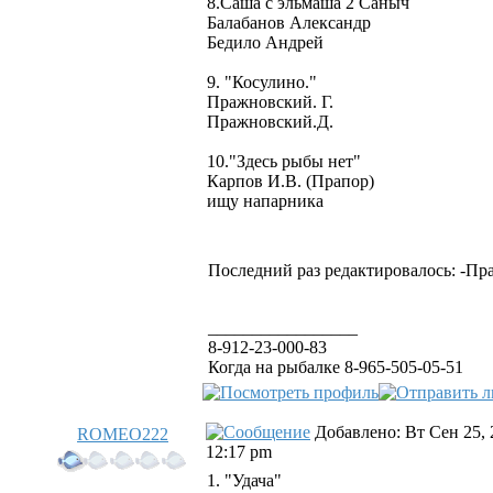
8.Саша с эльмаша 2 Саныч
Балабанов Александр
Бедило Андрей
9. "Косулино."
Пражновский. Г.
Пражновский.Д.
10."Здесь рыбы нет"
Карпов И.В. (Прапор)
ищу напарника
Последний раз редактировалось: -Прап
_________________
8-912-23-000-83
Когда на рыбалке 8-965-505-05-51
Добавлено: Вт Сен 25, 
ROMEO222
12:17 pm
1. "Удача"