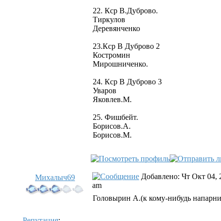
22. Кср В.Дуброво.
Тиркулов
Деревянченко
23.Кср В Дуброво 2
Костромин
Мирошниченко.
24. Кср В Дуброво 3
Уваров
Яковлев.М.
25. Фишбейт.
Борисов.А.
Борисов.М.
Добавлено: Чт Окт 04, 
Михалыч69
am
Головырин А.(к кому-нибудь напарн
Репутация
: