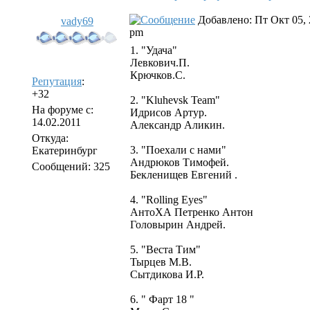
Добавлено: Пт Окт 05, 
vady69
pm
1. "Удача"
Левкович.П.
Крючков.С.
Репутация
:
+32
2. "Kluhevsk Team"
На форуме с:
Идрисов Артур.
14.02.2011
Александр Аликин.
Откуда:
3. "Поехали с нами"
Екатеринбург
Андрюков Тимофей.
Сообщений: 325
Бекленищев Евгений .
4. "Rolling Eyes"
АнтоХА Петренко Антон
Головырин Андрей.
5. "Веста Тим"
Тырцев М.В.
Сытдикова И.Р.
6. " Фарт 18 "