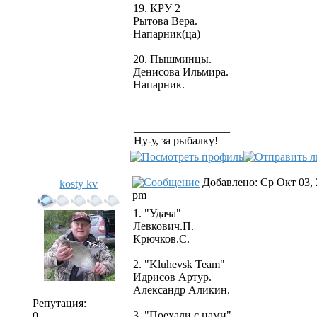
19. КРУ 2
Рытова Вера.
Напарник(ца)
20. Пышминцы.
Денисова Ильмира.
Напарник.
_________________
Ну-у, за рыбалку!
Добавлено: Ср Окт 03, 
kosty kv
pm
1. "Удача"
Левкович.П.
Крючков.С.
2. "Kluhevsk Team"
Идрисов Артур.
Александр Аликин.
Репутация:
3. "Поехали с нами"
0