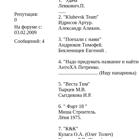
1. "Удача"
Левкович.П.
......
Репутация:
2. "Kluhevsk Team"
0
Идрисов Артур.
На форуме с:
Александр Аликин.
03.02.2009
3. "Поехали с нами"
Сообщений: 4
Андрюков Тимофей.
Бекленищев Евгений .
4. "Надо придумать название и найти 
АнтоХА Петренко.
................................ (Ищу напарника)
5. "Веста Тим"
Тырцев М.В.
Сытдикова И.Р.
6. " Фарт 18 "
Миша Строитель.
Лёня 1975.
7. "К&К"
Кулага О.А. (Олег Толич)