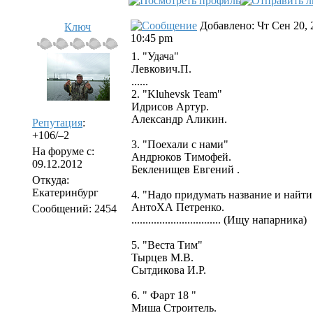
Добавлено: Чт Сен 20, 
Ключ
10:45 pm
1. "Удача"
Левкович.П.
......
2. "Kluhevsk Team"
Идрисов Артур.
Александр Аликин.
Репутация
:
+106/–2
3. "Поехали с нами"
На форуме с:
Андрюков Тимофей.
09.12.2012
Бекленищев Евгений .
Откуда:
Екатеринбург
4. "Надо придумать название и найти 
АнтоХА Петренко.
Сообщений: 2454
................................ (Ищу напарника)
5. "Веста Тим"
Тырцев М.В.
Сытдикова И.Р.
6. " Фарт 18 "
Миша Строитель.