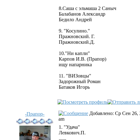
8.Саша с эльмаша 2 Саныч
Балабанов Александр
Бедило Андрей
9. "Косулино."
Пражновский. Г.
Пражновский.Д.
10."Ни капли"
Карпов И.В. (Прапор)
ищу напарника
11. "ВИЗовцы"
Задорожный Роман
Батаков Игорь
Добавлено: Ср Сен 26, 
-Прапор-
am
1. "Удача"
Левкович.П.
......