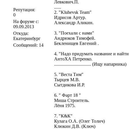
Левкович.П.
......
Репутация:
2. "Kluhevsk Team"
0
Идрисов Артур.
На форуме с:
Александр Аликин.
09.09.2013
3. "Поехали с нами"
Откуда:
Андрюков Тимофей.
Екатеринбург
Бекленищев Евгений .
Сообщений: 14
4. "Надо придумать название и найти 
АнтоХА Петренко.
................................ (Ищу напарника)
5. "Веста Тим"
Тырцев М.В.
Сытдикова И.Р.
6. " Фарт 18 "
Миша Строитель.
Лёня 1975.
7. "К&К"
Кулага О.А. (Олег Толич)
Клюкин Д.В. (Ключ)