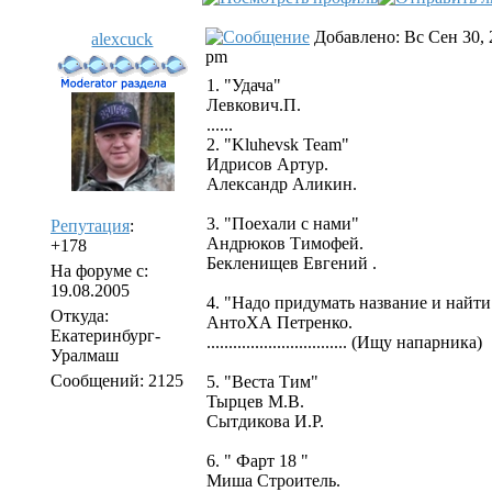
Добавлено: Вс Сен 30, 
alexcuck
pm
1. "Удача"
Левкович.П.
......
2. "Kluhevsk Team"
Идрисов Артур.
Александр Аликин.
3. "Поехали с нами"
Репутация
:
Андрюков Тимофей.
+178
Бекленищев Евгений .
На форуме с:
19.08.2005
4. "Надо придумать название и найти 
Откуда:
АнтоХА Петренко.
Екатеринбург-
................................ (Ищу напарника)
Уралмаш
Сообщений: 2125
5. "Веста Тим"
Тырцев М.В.
Сытдикова И.Р.
6. " Фарт 18 "
Миша Строитель.