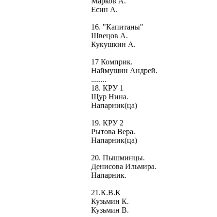
Марков А.
Есин А.
16. "Капитаны"
Швецов А.
Кукушкин А.
17 Комприк.
Наймушин Андрей.
........
18. КРУ 1
Щур Нина.
Напарник(ца)
19. КРУ 2
Рытова Вера.
Напарник(ца)
20. Пышминцы.
Денисова Ильмира.
Напарник.
21.К.В.К
Кузьмин К.
Кузьмин В.