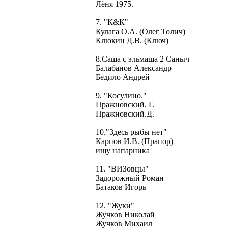
Лёня 1975.
7. "К&К"
Кулага О.А. (Олег Толич)
Клюкин Д.В. (Ключ)
8.Саша с эльмаша 2 Саныч
Балабанов Александр
Бедило Андрей
9. "Косулино."
Пражновский. Г.
Пражновский.Д.
10."Здесь рыбы нет"
Карпов И.В. (Прапор)
ищу напарника
11. "ВИЗовцы"
Задорожный Роман
Батаков Игорь
12. "Жуки"
Жучков Николай
Жучков Михаил