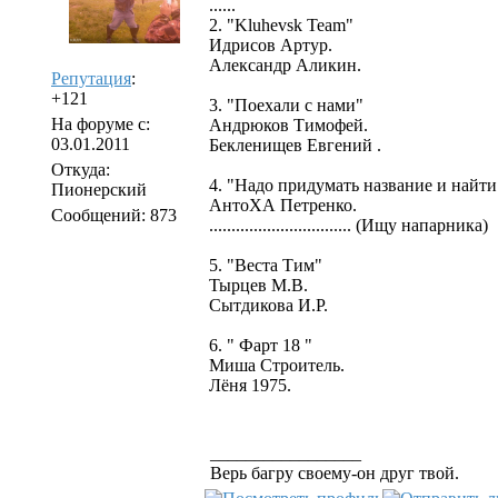
......
2. "Kluhevsk Team"
Идрисов Артур.
Александр Аликин.
Репутация
:
+121
3. "Поехали с нами"
На форуме с:
Андрюков Тимофей.
03.01.2011
Бекленищев Евгений .
Откуда:
4. "Надо придумать название и найти 
Пионерский
АнтоХА Петренко.
Сообщений: 873
................................ (Ищу напарника)
5. "Веста Тим"
Тырцев М.В.
Сытдикова И.Р.
6. " Фарт 18 "
Миша Строитель.
Лёня 1975.
_________________
Верь багру своему-он друг твой.