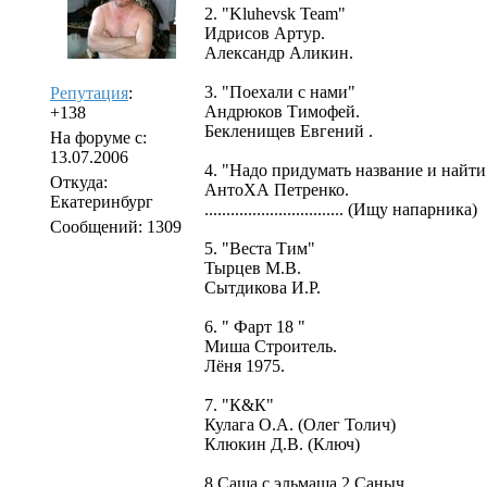
2. "Kluhevsk Team"
Идрисов Артур.
Александр Аликин.
3. "Поехали с нами"
Репутация
:
Андрюков Тимофей.
+138
Бекленищев Евгений .
На форуме с:
13.07.2006
4. "Надо придумать название и найти 
Откуда:
АнтоХА Петренко.
Екатеринбург
................................ (Ищу напарника)
Сообщений: 1309
5. "Веста Тим"
Тырцев М.В.
Сытдикова И.Р.
6. " Фарт 18 "
Миша Строитель.
Лёня 1975.
7. "К&К"
Кулага О.А. (Олег Толич)
Клюкин Д.В. (Ключ)
8.Саша с эльмаша 2 Саныч