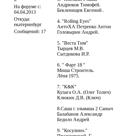
Андрюков Тимофей.
На форуме с:
Бекленищев Евгений .
04.04.2013
Откуда:
4. "Rolling Eyes"
екатеринбург
АнтоХА Петренко Антон
Сообщений: 17
Головырин Андрей.
5. "Веста Тим"
Тырцев М.В.
Сытдикова И.Р.
6. " Фарт 18 "
Миша Строитель.
Лёня 1975.
7. "К&К"
Кулага О.А. (Олег Толич)
Клюкин Д.В. (Ключ)
8.Саша с эльмаша 2 Саныч
Балабанов Александр
Бедило Андрей
9. "Косулино."
Пражновский. Г.