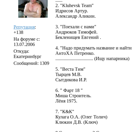
......
2. "Kluhevsk Team"
Идрисов Артур.
Александр Аликин.
3. "Поехали с нами"
Репутация
:
Андрюков Тимофей.
+138
Бекленищев Евгений .
На форуме с:
13.07.2006
4. "Надо придумать название и найти 
Откуда:
АнтоХА Петренко.
Екатеринбург
................................ (Ищу напарника)
Сообщений: 1309
5. "Веста Тим"
Тырцев М.В.
Сытдикова И.Р.
6. " Фарт 18 "
Миша Строитель.
Лёня 1975.
7. "К&К"
Кулага О.А. (Олег Толич)
Клюкин Д.В. (Ключ)