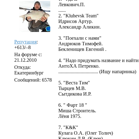
Левкович.П.
......
2. "Kluhevsk Team"
Идрисов Артур.
Александр Аликин.
3. "Поехали с нами"
Репутация
:
Андрюков Тимофей.
+613/–8
Бекленищев Евгений .
На форуме с:
21.12.2010
4. "Надо придумать название и найти 
АнтоХА Петренко.
Откуда:
................................ (Ищу напарника)
Екатеринбург
Сообщений: 6578
5. "Веста Тим"
Тырцев М.В.
Сытдикова И.Р.
6. " Фарт 18 "
Миша Строитель.
Лёня 1975.
7. "К&К"
Кулага О.А. (Олег Толич)
Клюкин Д.В. (Ключ)