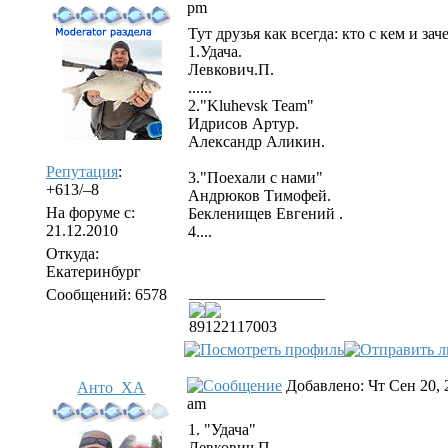
pm
Тут друзья как всегда: кто с кем и заче
1.Удача.
Левкович.П.
......
2."Kluhevsk Team"
Идрисов Артур.
Александр Аликин.
Репутация
:
3."Поехали с нами"
+613/–8
Андрюков Тимофей.
На форуме с:
Бекленищев Евгений .
21.12.2010
4....
Откуда:
Екатеринбург
_________________
Сообщений: 6578
89122117003
Добавлено: Чт Сен 20, 
Анто_ХА
am
1. "Удача"
Левкович.П.