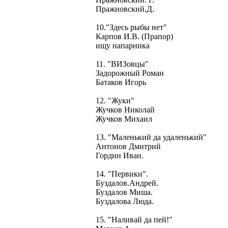
Пражновский.Д.
10."Здесь рыбы нет"
Карпов И.В. (Прапор)
ищу напарника
11. "ВИЗовцы"
Задорожный Роман
Батаков Игорь
12. "Жуки"
Жучков Николай
Жучков Михаил
13. "Маленький да удаленький"
Антонов Дмитрий
Гордин Иван.
14. "Первики".
Буздалов.Андрей.
Буздалов Миша.
Буздалова Люда.
15. "Наливай да пей!"