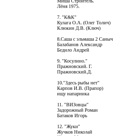
Миша Строитель.
Лёня 1975.
7. "К&К"
Кулага О.А. (Олег Толич)
Клюкин Д.В. (Ключ)
8.Саша с эльмаша 2 Саныч
Балабанов Александр
Бедило Андрей
9. "Косулино."
Пражновский. Г.
Пражновский.Д.
10."Здесь рыбы нет"
Карпов И.В. (Прапор)
ищу напарника
11. "ВИЗовцы"
Задорожный Роман
Батаков Игорь
12. "Жуки"
Жучков Николай