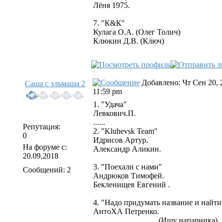
Лёня 1975.
7. "К&К"
Кулага О.А. (Олег Толич)
Клюкин Д.В. (Ключ)
Добавлено: Чт Сен 20, 
Саша с эльмаша 2
11:59 pm
1. "Удача"
Левкович.П.
......
Репутация:
2. "Kluhevsk Team"
0
Идрисов Артур.
На форуме с:
Александр Аликин.
20.09.2018
3. "Поехали с нами"
Сообщений: 2
Андрюков Тимофей.
Бекленищев Евгений .
4. "Надо придумать название и найти 
АнтоХА Петренко.
................................ (Ищу напарника)