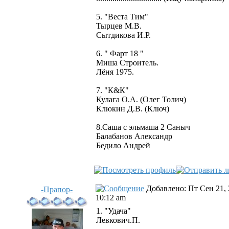
5. "Веста Тим"
Тырцев М.В.
Сытдикова И.Р.
6. " Фарт 18 "
Миша Строитель.
Лёня 1975.
7. "К&К"
Кулага О.А. (Олег Толич)
Клюкин Д.В. (Ключ)
8.Саша с эльмаша 2 Саныч
Балабанов Александр
Бедило Андрей
Добавлено: Пт Сен 21, 
-Прапор-
10:12 am
1. "Удача"
Левкович.П.