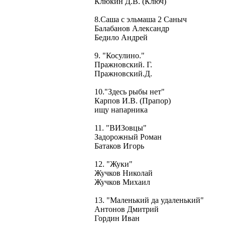
Клюкин Д.В. (Ключ)
8.Саша с эльмаша 2 Саныч
Балабанов Александр
Бедило Андрей
9. "Косулино."
Пражновский. Г.
Пражновский.Д.
10."Здесь рыбы нет"
Карпов И.В. (Прапор)
ищу напарника
11. "ВИЗовцы"
Задорожный Роман
Батаков Игорь
12. "Жуки"
Жучков Николай
Жучков Михаил
13. "Маленький да удаленький"
Антонов Дмитрий
Гордин Иван