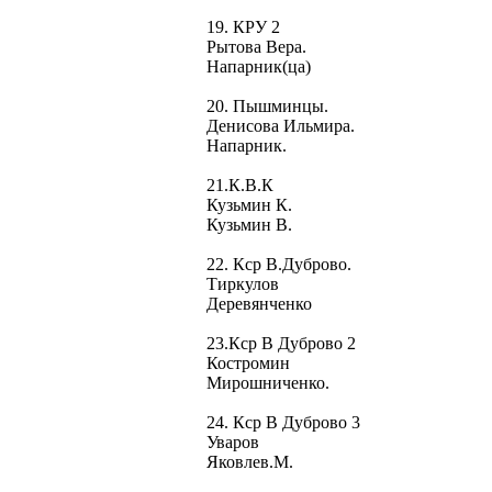
19. КРУ 2
Рытова Вера.
Напарник(ца)
20. Пышминцы.
Денисова Ильмира.
Напарник.
21.К.В.К
Кузьмин К.
Кузьмин В.
22. Кср В.Дуброво.
Тиркулов
Деревянченко
23.Кср В Дуброво 2
Костромин
Мирошниченко.
24. Кср В Дуброво 3
Уваров
Яковлев.М.