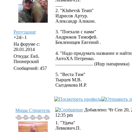
......
2. "Kluhevsk Team"
Идрисов Артур.
Александр Аликин.
3. "Поехали с нами"
Репутация
:
Андрюков Тимофей.
+24/–1
Бекленищев Евгений .
На форуме с:
20.01.2014
4. "Надо придумать название и найти
Откуда: Екб,
АнтоХА Петренко.
Пионерский
................................ (Ищу напарника)
Сообщений: 457
5. "Веста Тим"
Тырцев М.В.
Сытдикова И.Р.
Добавлено: Чт Сен 20, 
Миша Строитель
12:35 pm
1. "Удача"
Левкович.П.