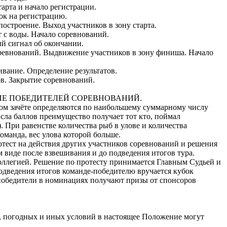
тарта и начало регистрации.
вок на регистрацию.
построение. Выход участников в зону старта.
рт с воды. Начало соревнований.
ый сигнал об окончании.
соревнований. Выдвижение участников в зону финиша. Начало
ивание. Определение результатов.
ов. Закрытие соревнований.
ИЕ ПОБЕДИТЕЛЕЙ СОРЕВНОВАНИЙ.
ном зачёте определяются по наибольшему суммарному числу
сла баллов преимущество получает тот кто, поймал
. При равенстве количества рыб в улове и количества
оманда, вес улова которой больше.
отест на действия других участников соревнований и решения
м виде после взвешивания и до подведения итогов тура.
коллегией. Решение по протесту принимается Главным Судьей и
подведения итогов команде-победителю вручается кубок
победители в номинациях получают призы от спонсоров
х, погодных и иных условий в настоящее Положение могут