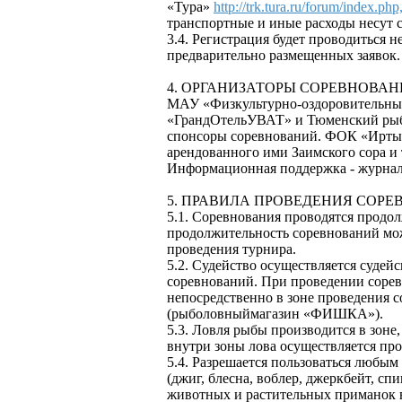
«Тура»
http://trk.tura.ru/forum/index.php
транспортные и иные расходы несут 
3.4. Регистрация будет проводиться 
предварительно размещенных заявок.
4. ОРГАНИЗАТОРЫ СОРЕВНОВА
МАУ «Физкультурно-оздоровительны
«ГрандОтельУВАТ» и Тюменский ры
спонсоры соревнований. ФОК «Ирты
арендованного ими Заимского сора и
Информационная поддержка - журн
5. ПРАВИЛА ПРОВЕДЕНИЯ СОРЕ
5.1. Соревнования проводятся продол
продолжительность соревнований мож
проведения турнира.
5.2. Судейство осуществляется судей
соревнований. При проведении сорев
непосредственно в зоне проведения 
(рыболовныймагазин «ФИШКА»).
5.3. Ловля рыбы производится в зоне
внутри зоны лова осуществляется про
5.4. Разрешается пользоваться любы
(джиг, блесна, воблер, джеркбейт, с
животных и растительных приманок в