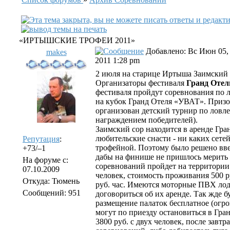
«ИРТЫШСКИЕ ТРОФЕИ 2011»
Добавлено: Вс Июн 05,
makes
2011 1:28 pm
2 июля на старице Иртыша Заимский 
Организаторы фестиваля
Гранд Оте
фестиваля пройдут соревнования по л
на кубок Гранд Отеля «УВАТ». Призов
организован детский турнир по ловле
награждением победителей).
Заимский сор находится в аренде Гра
любительские снасти - ни каких сетей
Репутация
:
трофейной. Поэтому было решено вве
+73/–1
дабы на финише не пришлось мерить
На форуме с:
соревнований пройдет на территории 
07.10.2009
человек, стоимость проживания 500 ру
Откуда: Тюмень
руб. час. Имеются моторные ПВХ лодк
Сообщений: 951
договориться об их аренде. Так жде б
размещение палаток бесплатное (огро
могут по приезду остановиться в Гра
3800 руб. с двух человек, после завт