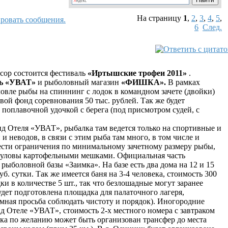
На страницу
1
,
2
,
3
,
4
,
5
,
6
След.
сор состоится фестиваль
«Иртышские трофеи 2011»
.
ль «УВАТ»
и рыболовный магазин
«ФИШКА».
В рамках
овле рыбы на спиннинг с лодок в командном зачете (двойки)
ой фонд соревнования 50 тыс. рублей. Так же будет
 поплавочной удочкой с берега (под присмотром судей, с
нд Отеля «УВАТ», рыбалка там ведется только на спортивные и
 и неводов, в связи с этим рыба там много, в том числе и
сти ограничения по минимальному зачетному размеру рыбы,
 уловы картофельными мешками. Официальная часть
рыболовной базы «Заимка». На базе есть два дома на 12 и 15
б. сутки. Так же имеется баня на 3-4 человека, стоимость 300
и в количестве 5 шт., так что безлошадные могут заранее
удет подготовлена площадка для палаточного лагеря,
мная просьба соблюдать чистоту и порядок). Иногородние
нд Отеле «УВАТ», стоимость 2-х местного номера с завтраком
рака по желанию может быть организован трансфер до места