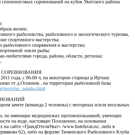
я спиннинговых соревнований на кубок Уватского района
ю:
образа жизни;
тивного рыболовства, рыболовного и экологического туризма,
ние спортивного мастерства;
и рыболовного снаряжения и мастерства;
спортивной ловли рыбы;
и-любителями города, района, области, региона;
.
Я СОРЕВНОВАНИЯ
2011 года, с 06-00 ч, на акватории старицы р.Иртыш
алеко от д.Осинник , на территории рыболовной базы
nt/rus/relax_zaimka.html
ВНОВАНИЙ
дном зачете (команда 2 человека) с моторных и/или весельных
ики, не имеющие медицинских противопоказаний, умеющие
ности на воде, настоящее Положение, на основании
 на сайте «ГрандОтеляУват» /www.hoteluvat.ru/, либо в
рмякова 62), либо на форуме Тюменского Рыболовного Клуба