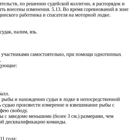
ятельств, по решению судейской коллегии, в распорядок и
ть внесены изменения. 5.13. Во время соревнований в зоне
инского работника и спасателя на моторной лодке.
судак, налим, язь.
 участниками самостоятельно, при помощи однотипных
.
едующие:
балл.
а рыбы и нахождении судьи в лодке в непосредственной
ь судью произвести измерение и взвешивание рыбы с
офею свободу.
ы с заведомо меньшими (более 3 см.) размерами, чем
бой дисквалификацию команды.
11 года: