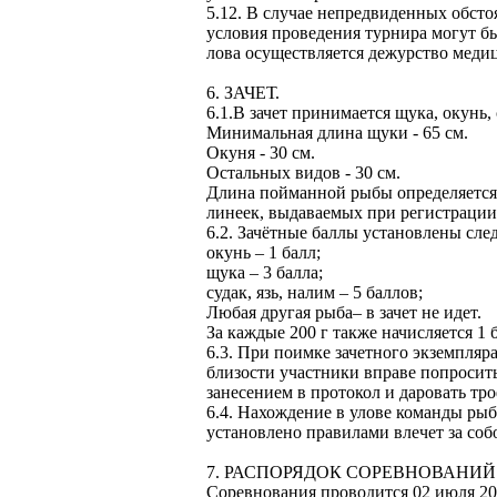
5.12. В случае непредвиденных обсто
условия проведения турнира могут бы
лова осуществляется дежурство медиц
6. ЗАЧЕТ.
6.1.В зачет принимается щука, окунь, 
Минимальная длина щуки - 65 см.
Окуня - 30 см.
Остальных видов - 30 см.
Длина пойманной рыбы определяется
линеек, выдаваемых при регистрации
6.2. Зачётные баллы установлены сл
окунь – 1 балл;
щука – 3 балла;
судак, язь, налим – 5 баллов;
Любая другая рыба– в зачет не идет.
За каждые 200 г также начисляется 1 
6.3. При поимке зачетного экземпляр
близости участники вправе попросит
занесением в протокол и даровать тр
6.4. Нахождение в улове команды рыб
установлено правилами влечет за со
7. РАСПОРЯДОК СОРЕВНОВАНИЙ
Соревнования проводится 02 июля 20