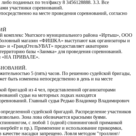
,
либо поданных по тел/факсу 8 3456128888. 3.3. Все
сами участники соревнований.
непосредственно на месте проведения соревнований, согласно
НИЙ
й комплекс Уватского муниципального района «Иртыш», ООО
боловный магазин «ФИШКА» выступают как организаторы и
ш» и «ГрандОтельУВАТ» предоставляет акваторию
 территорию базы «Заимка» для проведения соревнований.
ал «НА ПРИВАЛЕ».
ВНОВАНИЙ.
жительностью 5 (пять) часов. По решению судейской бригады,
ет быть изменена непосредственно в день и на месте
ской бригадой из 4 чел, представленной организаторами
нований судьи на моторных лодках находятся
соревнований. Главный судья Редько Владимир Владимирович
, определенной судейской бригадой. Распределение участников
извольно. Зона лова обозначается красными буями.
м спиннингом, с любой 1 (одной) спиннинговой приманкой
пиннербейт и пр.). Применение и использование прикормки,
 качестве насадки запрещено. Ловля методом "троллинг/