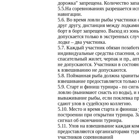
дорожка" запрещена. Количество запа
5.5.На соревнованиях разрешается ис
навигации.
5.6. Во время ловли рыбы участники 
друг другу, дистанция между лодками
борт в борт запрещено. Выход из зоны
допускается только в экстренных слу
лодке – два участника.
5.7. Каждый участник обязан позабот
индивидуальные средства спасения, 
спасательный жилет, черпак и пр., а
не допускаются. Участники в состояни
к взвешиванию не допускаются.
5.8. Пойманная рыба должна хранитьс
взвешивание предоставляется только 
5.9. Старт и финиш турнира - по си
ловлю (вынимают снасть из воды), и
вываживание рыбы, если поклевка пр
сдают улов в судейскую коллегию.
5.10. Место и время старта и финиша 
построении при открытии турнира. З
сигнал об окончании турнира.
5.11. Улов на взвешивание каждая ком
предоставляются организаторами тур
участников соревнований