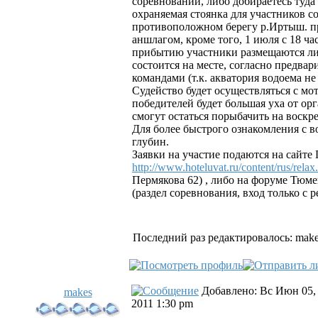
соревнований, либо добираетесь туда 
охраняемая стоянка для участников с
противоположном берегу р.Иртыш. пр
аншлагом, кроме того, 1 июля с 18 ча
прибытию участники размещаются либо
состоится на месте, согласно предва
командами (т.к. акватория водоема не
Судейство будет осуществляться с мо
победителей будет большая уха от ор
смогут остаться порыбачить на воскр
Для более быстрого ознакомления с в
глубин.
Заявки на участие подаются на сайт
http://www.hoteluvat.ru/content/rus/relax
Пермякова 62) , либо на форуме Тюм
(раздел соревнования, вход только с р
Последний раз редактировалось: makes
Добавлено: Вс Июн 05,
makes
2011 1:30 pm