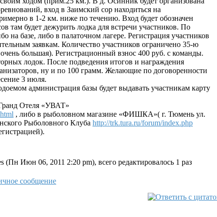
своим ходом (прим.25 км.). В д. Осинник будет организована
оревнований, вход в Заимский сор находиться на
имерно в 1-2 км. ниже по течению. Вход будет обозначен
сов там будет дежурить лодка для встречи участников. По
 на базе, либо в палаточном лагере. Регистрация участников
рительным заявкам. Количество участников ограничено 35-ю
 очень большая). Регистрационный взнос 400 руб. с команды.
торных лодок. После подведения итогов и награждения
ганизаторов, ну и по 100 грамм. Желающие по договоренности
есение 3 июля.
одоемом администрация базы будет выдавать участникам карту
е Гранд Отеля «УВАТ»
.html
, либо в рыболовном магазине «ФИШКА»( г. Тюмень ул.
енского Рыболовного Клуба
http://trk.tura.ru/forum/index.php
егистрацией).
 (Пн Июн 06, 2011 2:20 pm), всего редактировалось 1 раз