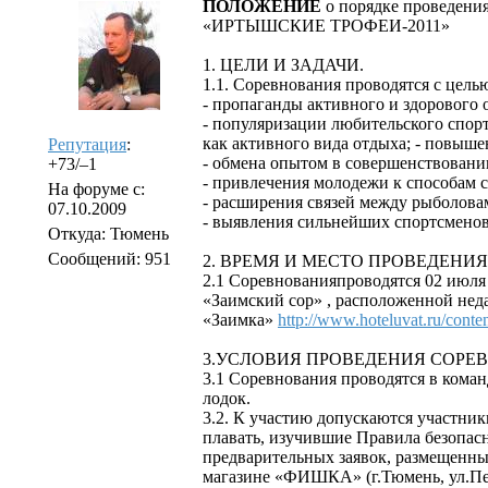
ПОЛОЖЕНИЕ
о порядке проведени
«ИРТЫШСКИЕ ТРОФЕИ-2011»
1. ЦЕЛИ И ЗАДАЧИ.
1.1. Соревнования проводятся с цель
- пропаганды активного и здорового 
- популяризации любительского спор
как активного вида отдыха; - повыше
Репутация
:
- обмена опытом в совершенствовани
+73/–1
- привлечения молодежи к способам 
На форуме с:
- расширения связей между рыболовам
07.10.2009
- выявления сильнейших спортсменов
Откуда: Тюмень
Сообщений: 951
2. ВРЕМЯ И МЕСТО ПРОВЕДЕНИ
2.1 Соревнованияпроводятся 02 июля 
«Заимский сор» , расположенной нед
«Заимка»
http://www.hoteluvat.ru/conte
3.УСЛОВИЯ ПРОВЕДЕНИЯ СОРЕ
3.1 Соревнования проводятся в коман
лодок.
3.2. К участию допускаются участн
плавать, изучившие Правила безопас
предварительных заявок, размещенных
магазине «ФИШКА» (г.Тюмень, ул.Пе