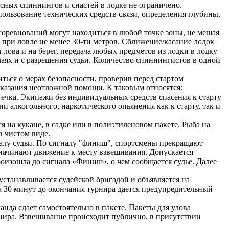
сных спиннингов и снастей в лодке не ограничено.
пользование технических средств связи, определения глубины,
соревнований могут находиться в любой точке зоны, не мешая
 при ловле не менее 30-ти метров. Сближение/касание лодок
 лова и на берег, передача любых предметов из лодки в лодку
чаях и с разрешения судьи. Количество спиннингистов в одной
иться о мерах безопасности, проверив перед стартом
оказания неотложной помощи. К таковым относятся:
птечка. Экипажи без индивидуальных средств спасения к старту
и алкогольного, наркотического опьянения как к старту, так и
я на кукане, в садке или в полиэтиленовом пакете. Рыба на
в чистом виде.
гналу судьи. По сигналу "финиш", спортсмены прекращают
 начинают движение к месту взвешивания. Допускается
оизошла до сигнала «Финиш», о чем сообщается судье. Далее
устанавливается судейской бригадой и объявляется на
а 30 минут до окончания турнира дается предупредительный
анда сдает самостоятельно в пакете. Пакеты для улова
нира. Взвешивание происходит публично, в присутствии