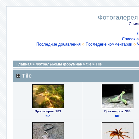
Фотогалерея
Снимо
Список 
Последние добавления
Последние комментарии
Главная
>
Фотоальбомы форумчан
>
tile
>
Tile
Tile
Просмотров: 283
Просмотров: 308
tile
tile