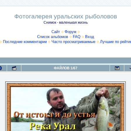
Фотогалерея уральских рыболовов
Снимок - маленькая жизнь
Сайт
Форум
Список альбомов
FAQ
Вход
Последние комментарии
Часто просматриваемые
Лучшие по рейти
ФАЙЛОВ 1/67