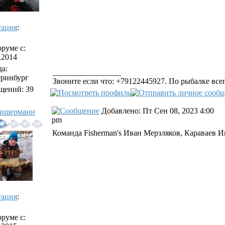
тация
:
руме с:
.2014
а:
_________________
еринбург
Звоните если что: +79122445927. По рыбалке всегд
щений: 39
Добавлено: Пт Сен 08, 2023 4:00
ишерманн
pm
Команда Fisherman's Иван Мерзляков, Караваев И
тация
:
руме с: