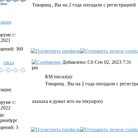
Товарищ , Вы на 2 года опоздали с регистрацией
тация
:
руме с:
.2021
щений: 360
Добавлено: Сб Сен 02, 2023 7:31
nikza
pm
КМ писал(а):
Товарищ , Вы на 2 года опоздали с регистр
ация:
ахахаха я думал жто на текущую)
руме с:
.2022
а:
еринбург
щений: 3