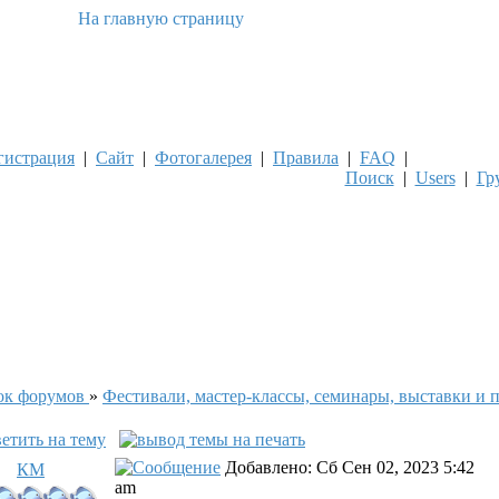
гистрация
|
Сайт
|
Фотогалерея
|
Правила
|
FAQ
|
Поиск
|
Users
|
Гр
ок форумов
»
Фестивали, мастер-классы, семинары, выставки и 
Добавлено: Сб Сен 02, 2023 5:42
КМ
am