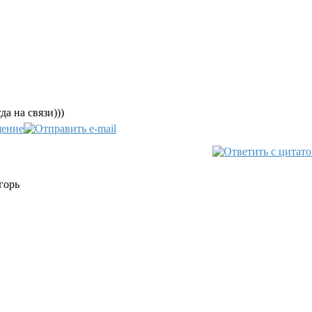
а на связи)))
горь