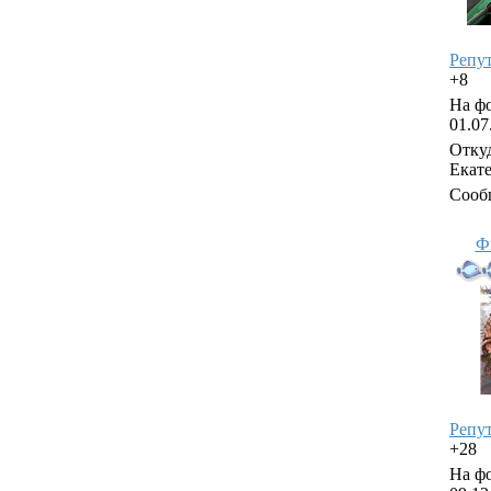
Репу
+8
На фо
01.07
Откуд
Екат
Сооб
Ф
Репу
+28
На фо