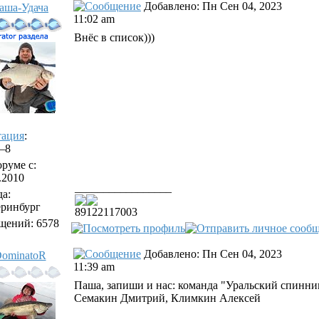
Добавлено: Пн Сен 04, 2023
аша-Удача
11:02 am
Внёс в список)))
тация
:
/–8
руме с:
.2010
_________________
а:
еринбург
89122117003
щений: 6578
Добавлено: Пн Сен 04, 2023
ominatoR
11:39 am
Паша, запиши и нас: команда "Уральский спинни
Семакин Дмитрий, Климкин Алексей