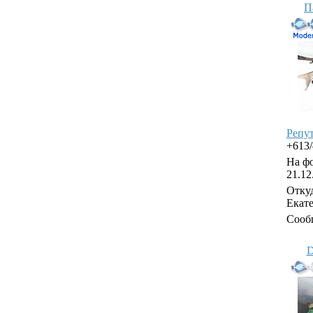
П
Репу
+613
На фо
21.12
Откуд
Екат
Сооб
D