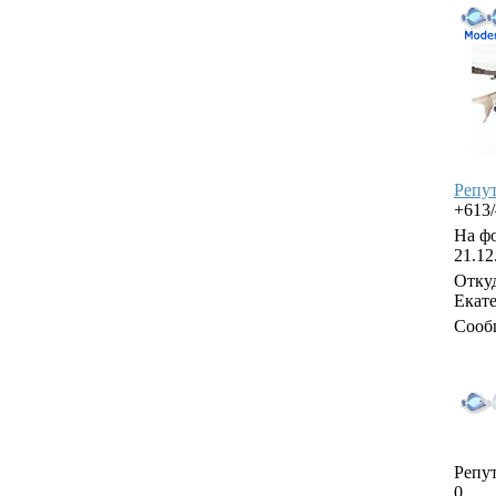
Репу
+613
На фо
21.12
Откуд
Екат
Сооб
Репут
0