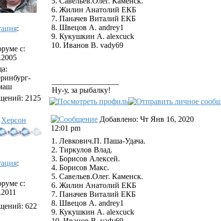
5. Савельев.Олег. Каменск.
6. Жилин Анатолий ЕКБ
7. Паначев Виталий ЕКБ
8. Швецов А. andrey1
тация
:
9. Кукушкин А. alexcuck
10. Иванов В. vady69
руме с:
.2005
а:
еринбург-
_________________
маш
Ну-у, за рыбалку!
щений: 2125
Добавлено: Чт Янв 16, 2020
Херсон
12:01 pm
1. Левкович.П. Паша-Удача.
2. Тиркулов Влад.
3. Борисов Алексей.
тация
:
4. Борисов Макс.
5. Савельев.Олег. Каменск.
руме с:
6. Жилин Анатолий ЕКБ
.2011
7. Паначев Виталий ЕКБ
8. Швецов А. andrey1
щений: 622
9. Кукушкин А. alexcuck
10. Иванов В. vady69