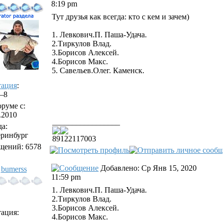
8:19 pm
Тут друзья как всегда: кто с кем и зачем)
1. Левкович.П. Паша-Удача.
2.Тиркулов Влад.
3.Борисов Алексей.
4.Борисов Макс.
5. Савельев.Олег. Каменск.
тация
:
/–8
руме с:
.2010
_________________
а:
еринбург
89122117003
щений: 6578
Добавлено: Ср Янв 15, 2020
bumerss
11:59 pm
1. Левкович.П. Паша-Удача.
2.Тиркулов Влад.
3.Борисов Алексей.
ация:
4.Борисов Макс.