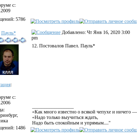
руме с:
.2009
щений: 5786
Добавлено: Чт Янв 16, 2020 3:00
Пауль*
pm
12. Постовалов Павел. Пауль*
тация
:
руме с:
.2006
_________________
а:
«Как много известно о всякой чепухе и ничего —
ринбург,
«Надо только выучиться ждать,
ника
Надо быть спокойным и упрямым...."
щений: 1486