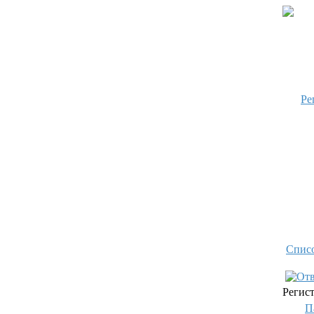
Ре
Спис
Регист
П