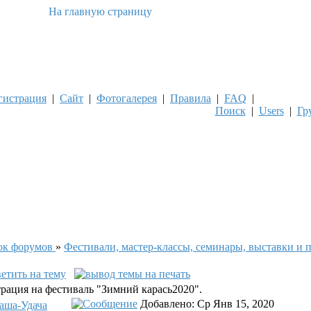
гистрация
|
Сайт
|
Фотогалерея
|
Правила
|
FAQ
|
Поиск
|
Users
|
Гр
ок форумов
»
Фестивали, мастер-классы, семинары, выставки и 
рация на фестиваль "Зимний карась2020".
Добавлено: Ср Янв 15, 2020
аша-Удача