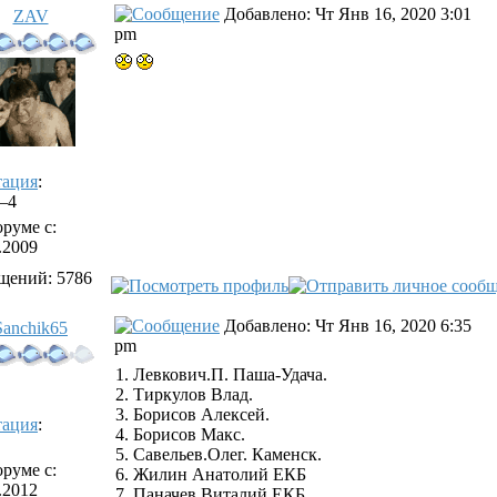
Добавлено: Чт Янв 16, 2020 3:01
ZAV
pm
тация
:
/–4
руме с:
.2009
щений: 5786
Добавлено: Чт Янв 16, 2020 6:35
Sanchik65
pm
1. Левкович.П. Паша-Удача.
2. Тиркулов Влад.
3. Борисов Алексей.
тация
:
4. Борисов Макс.
5. Савельев.Олег. Каменск.
руме с:
6. Жилин Анатолий ЕКБ
.2012
7. Паначев Виталий ЕКБ