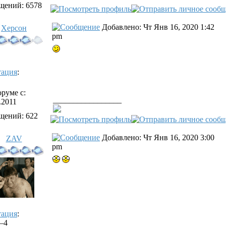
щений: 6578
Добавлено: Чт Янв 16, 2020 1:42
Херсон
pm
тация
:
руме с:
_________________
.2011
щений: 622
Добавлено: Чт Янв 16, 2020 3:00
ZAV
pm
тация
:
/–4