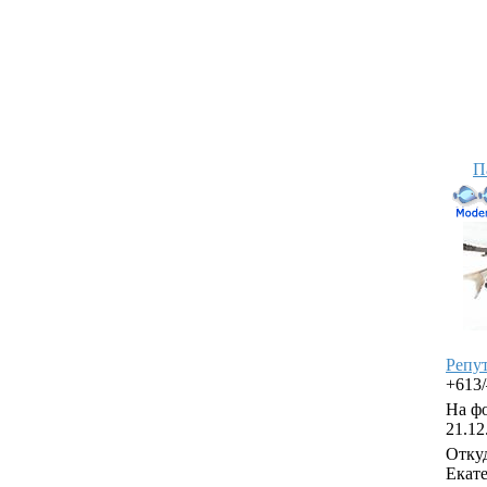
П
Репу
+613
На фо
21.12
Откуд
Екат