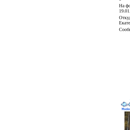
На фо
19.01
Откуд
Екат
Сооб