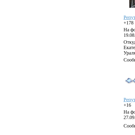
Репу
+178
На фо
19.08
Откуд
Екат
Урал
Сооб
Репу
+16
На фо
27.09
Сооб