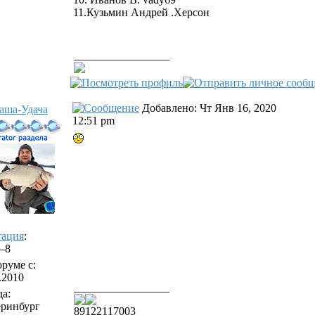
11.Кузьмин Андрей .Херсон
_________________
Добавлено: Чт Янв 16, 2020
аша-Удача
12:51 pm
тация
:
/–8
руме с:
.2010
_________________
а:
еринбург
89122117003