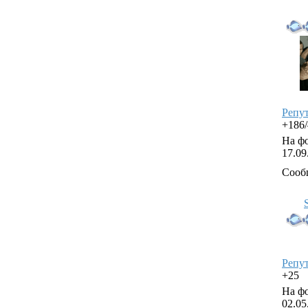
Репу
+186
На фо
17.09
Сооб
Репу
+25
На фо
02.05