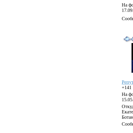
На фо
17.09
Сооб
Репу
+141
На фо
15.05
Откуд
Екате
Бота
Сооб