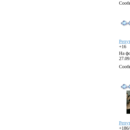
Сооб
Репу
+16
На фо
27.09
Сооб
Репу
+186