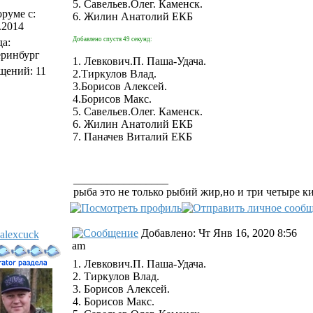
5. Савельев.Олег. Каменск.
руме с:
6. Жилин Анатолий ЕКБ
.2014
Добавлено спустя 49 секунд:
а:
еринбург
1. Левкович.П. Паша-Удача.
щений: 11
2.Тиркулов Влад.
3.Борисов Алексей.
4.Борисов Макс.
5. Савельев.Олег. Каменск.
6. Жилин Анатолий ЕКБ
7. Паначев Виталий ЕКБ
_________________
рыба это не только рыбий жир,но и три четыре к
Добавлено: Чт Янв 16, 2020 8:56
alexcuck
am
1. Левкович.П. Паша-Удача.
2. Тиркулов Влад.
3. Борисов Алексей.
4. Борисов Макс.