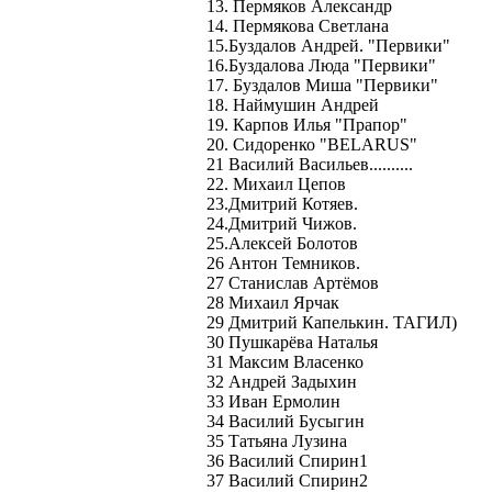
13. Пермяков Александр
14. Пермякова Светлана
15.Буздалов Андрей. "Первики"
16.Буздалова Люда "Первики"
17. Буздалов Миша "Первики"
18. Наймушин Андрей
19. Карпов Илья "Прапор"
20. Сидоренко "BELARUS"
21 Василий Васильев..........
22. Михаил Цепов
23.Дмитрий Котяев.
24.Дмитрий Чижов.
25.Алексей Болотов
26 Антон Темников.
27 Станислав Артёмов
28 Михаил Ярчак
29 Дмитрий Капелькин. ТАГИЛ)
30 Пушкарёва Наталья
31 Максим Власенко
32 Андрей Задыхин
33 Иван Ермолин
34 Василий Бусыгин
35 Татьяна Лузина
36 Василий Спирин1
37 Василий Спирин2