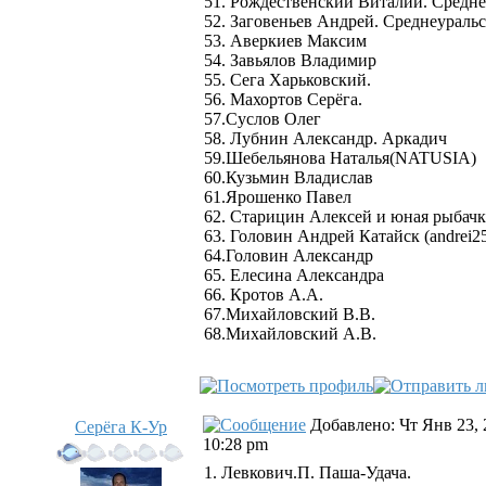
51. Рождественский Виталий. Средне
52. Заговеньев Андрей. Среднеураль
53. Аверкиев Максим
54. Завьялов Владимир
55. Сега Харьковский.
56. Махортов Серёга.
57.Суслов Олег
58. Лубнин Александр. Аркадич
59.Шебельянова Наталья(NATUSIA)
60.Кузьмин Владислав
61.Ярошенко Павел
62. Старицин Алексей и юная рыбачк
63. Головин Андрей Катайск (andrei2
64.Головин Александр
65. Елесина Александра
66. Кротов А.А.
67.Михайловский В.В.
68.Михайловский А.В.
Добавлено: Чт Янв 23, 
Серёга К-Ур
10:28 pm
1. Левкович.П. Паша-Удача.