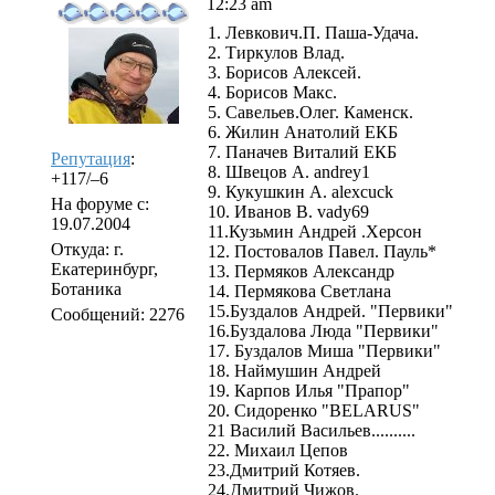
12:23 am
1. Левкович.П. Паша-Удача.
2. Тиркулов Влад.
3. Борисов Алексей.
4. Борисов Макс.
5. Савельев.Олег. Каменск.
6. Жилин Анатолий ЕКБ
7. Паначев Виталий ЕКБ
Репутация
:
8. Швецов А. andrey1
+117/–6
9. Кукушкин А. alexcuck
На форуме с:
10. Иванов В. vady69
19.07.2004
11.Кузьмин Андрей .Херсон
Откуда: г.
12. Постовалов Павел. Пауль*
Екатеринбург,
13. Пермяков Александр
Ботаника
14. Пермякова Светлана
15.Буздалов Андрей. "Первики"
Сообщений: 2276
16.Буздалова Люда "Первики"
17. Буздалов Миша "Первики"
18. Наймушин Андрей
19. Карпов Илья "Прапор"
20. Сидоренко "BELARUS"
21 Василий Васильев..........
22. Михаил Цепов
23.Дмитрий Котяев.
24.Дмитрий Чижов.