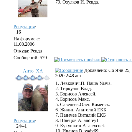
79. Охулков И. Ревда.
Репутация
:
+16
На форуме с:
11.08.2006
Откуда: Ревда
Сообщений: 579
Добавлено: Сб Янв 25,
Анто_ХА
2020 2:48 am
1. Левкович.П. Паша-Удача.
2. Тиркулов Влад.
3. Борисов Алексей.
4. Борисов Макс.
5. Савельев.Олег. Каменск.
6. Жилин Анатолий ЕКБ
7. Паначев Виталий ЕКБ
8. Швецов А. andrey1
Репутация
:
9. Кукушкин А. alexcuck
+24/–1
10. Иванов В. vady69