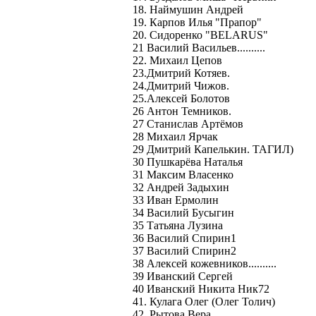
18. Наймушин Андрей
19. Карпов Илья "Прапор"
20. Сидоренко "BELARUS"
21 Василий Васильев..........
22. Михаил Цепов
23.Дмитрий Котяев.
24.Дмитрий Чижов.
25.Алексей Болотов
26 Антон Темников.
27 Станислав Артёмов
28 Михаил Ярчак
29 Дмитрий Капелькин. ТАГИЛ)
30 Пушкарёва Наталья
31 Максим Власенко
32 Андрей Задыхин
33 Иван Ермолин
34 Василий Бусыгин
35 Татьяна Лузина
36 Василий Спирин1
37 Василий Спирин2
38 Алексей кожевников..........
39 Иванский Сергей
40 Иванский Никита Ник72
41. Кулага Олег (Олег Толич)
42. Рытова Вера.