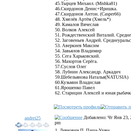
45.Тырцев Михаил. (Mishka81)
46.Скирдонов Денис+Иришка.
47.Скирдонов Антон. (Сasper66)
48. Хмелёв Артём (Хмель*)
49. Камалов Вячеслав
50. Волков Алексей
51. Рождественский Виталий. Средне
52. Заговеньев Андрей. Среднеураль
53. Аверкиев Максим
54. Завьялов Владимир
55. Сега Харьковский.
56. Махортов Серёга.
57.Суслов Олег
58. Лубнин Александр. Аркадич
59.Шебельянова Наталья(NATUSIA)
60.Кузьмин Владислав
61.Ярошенко Павел
62. Старицин Алексей и юная рыбачк
Добавлено: Чт Янв 23, 
andrei25
pm
1. Левкович.П. Паша-Удача.