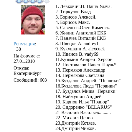
1. Левкович.П. Паша-Удача.
2. Тиркулов Влад.
3. Борисов Алексей.
4. Борисов Макс.
5. Савельев.Олег. Каменск.
6. Жилин Анатолий ЕКБ
7. Паначев Виталий ЕКБ
8. Швецов А. andrey1
Репутация
:
9. Кукушкин А. alexcuck
+38
10. Иванов В. vady69
На форуме с:
11.Кузьмин Андрей .Херсон
27.01.2010
12. Постовалов Павел. Пауль*
Откуда:
13. Пермяков Александр
Екатеринбург
14. Пермякова Светлана
Сообщений: 603
15.Буздалов Андрей. "Первики"
16.Буздалова Люда "Первики"
17. Буздалов Миша "Первики"
18. Наймушин Андрей
19. Карпов Илья "Прапор"
20. Сидоренко "BELARUS"
21 Василий Васильев..........
22. Михаил Цепов
23.Дмитрий Котяев.
24.Дмитрий Чижов.