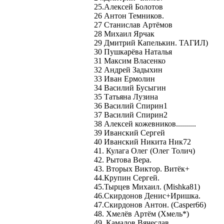
25.Алексей Болотов
26 Антон Темников.
27 Станислав Артёмов
28 Михаил Ярчак
29 Дмитрий Капелькин. ТАГИЛ)
30 Пушкарёва Наталья
31 Максим Власенко
32 Андрей Задыхин
33 Иван Ермолин
34 Василий Бусыгин
35 Татьяна Лузина
36 Василий Спирин1
37 Василий Спирин2
38 Алексей кожевников..........
39 Иванский Сергей
40 Иванский Никита Ник72
41. Кулага Олег (Олег Толич)
42. Рытова Вера.
43. Вторых Виктор. Витёк+
44.Крупин Сергей.
45.Тырцев Михаил. (Mishka81)
46.Скирдонов Денис+Иришка.
47.Скирдонов Антон. (Сasper66)
48. Хмелёв Артём (Хмель*)
49. Камалов Вячеслав