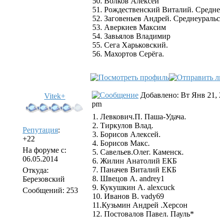
50. Волков Алексей
51. Рождественский Виталий. Средне
52. Заговеньев Андрей. Среднеураль
53. Аверкиев Максим
54. Завьялов Владимир
55. Сега Харьковский.
56. Махортов Серёга.
Добавлено: Вт Янв 21, 
Vitek+
pm
1. Левкович.П. Паша-Удача.
2. Тиркулов Влад.
Репутация
:
3. Борисов Алексей.
+22
4. Борисов Макс.
На форуме с:
5. Савельев.Олег. Каменск.
06.05.2014
6. Жилин Анатолий ЕКБ
7. Паначев Виталий ЕКБ
Откуда:
8. Швецов А. andrey1
Березовский
9. Кукушкин А. alexcuck
Сообщений: 253
10. Иванов В. vady69
11.Кузьмин Андрей .Херсон
12. Постовалов Павел. Пауль*