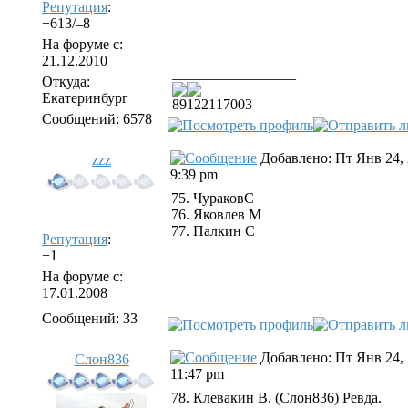
Репутация
:
+613/–8
На форуме с:
21.12.2010
_________________
Откуда:
Екатеринбург
89122117003
Сообщений: 6578
Добавлено: Пт Янв 24,
zzz
9:39 pm
75. ЧураковС
76. Яковлев М
77. Палкин С
Репутация
:
+1
На форуме с:
17.01.2008
Сообщений: 33
Добавлено: Пт Янв 24,
Слон836
11:47 pm
78. Клевакин В. (Слон836) Ревда.