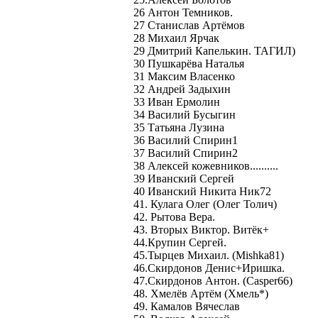
26 Антон Темников.
27 Станислав Артёмов
28 Михаил Ярчак
29 Дмитрий Капелькин. ТАГИЛ)
30 Пушкарёва Наталья
31 Максим Власенко
32 Андрей Задыхин
33 Иван Ермолин
34 Василий Бусыгин
35 Татьяна Лузина
36 Василий Спирин1
37 Василий Спирин2
38 Алексей кожевников..........
39 Иванский Сергей
40 Иванский Никита Ник72
41. Кулага Олег (Олег Толич)
42. Рытова Вера.
43. Вторых Виктор. Витёк+
44.Крупин Сергей.
45.Тырцев Михаил. (Mishka81)
46.Скирдонов Денис+Иришка.
47.Скирдонов Антон. (Сasper66)
48. Хмелёв Артём (Хмель*)
49. Камалов Вячеслав