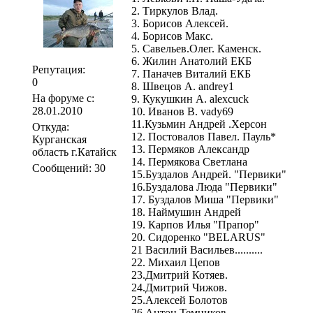
2. Тиркулов Влад.
3. Борисов Алексей.
4. Борисов Макс.
5. Савельев.Олег. Каменск.
6. Жилин Анатолий ЕКБ
Репутация:
7. Паначев Виталий ЕКБ
0
8. Швецов А. andrey1
На форуме с:
9. Кукушкин А. alexcuck
28.01.2010
10. Иванов В. vady69
11.Кузьмин Андрей .Херсон
Откуда:
12. Постовалов Павел. Пауль*
Курганская
13. Пермяков Александр
область г.Катайск
14. Пермякова Светлана
Сообщений: 30
15.Буздалов Андрей. "Первики"
16.Буздалова Люда "Первики"
17. Буздалов Миша "Первики"
18. Наймушин Андрей
19. Карпов Илья "Прапор"
20. Сидоренко "BELARUS"
21 Василий Васильев..........
22. Михаил Цепов
23.Дмитрий Котяев.
24.Дмитрий Чижов.
25.Алексей Болотов
26 Антон Темников.