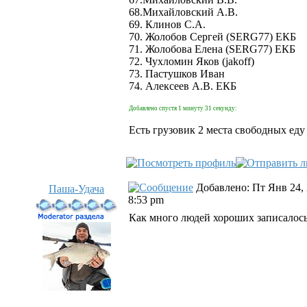
68.Михайловский А.В.
69. Клинов С.А.
70. Жолобов Сергей (SERG77) ЕКБ
71. Жолобова Елена (SERG77) ЕКБ
72. Чухломин Яков (jakoff)
73. Пастушков Иван
74. Алексеев А.В. ЕКБ
Добавлено спустя 1 минуту 31 секунду:
Есть грузовик 2 места свободных еду
Добавлено: Пт Янв 24,
Паша-Удача
8:53 pm
Как много людей хороших записалось)