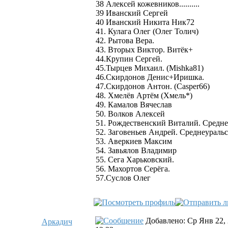
38 Алексей кожевников..........
39 Иванский Сергей
40 Иванский Никита Ник72
41. Кулага Олег (Олег Толич)
42. Рытова Вера.
43. Вторых Виктор. Витёк+
44.Крупин Сергей.
45.Тырцев Михаил. (Mishka81)
46.Скирдонов Денис+Иришка.
47.Скирдонов Антон. (Сasper66)
48. Хмелёв Артём (Хмель*)
49. Камалов Вячеслав
50. Волков Алексей
51. Рождественский Виталий. Средне
52. Заговеньев Андрей. Среднеураль
53. Аверкиев Максим
54. Завьялов Владимир
55. Сега Харьковский.
56. Махортов Серёга.
57.Суслов Олег
Добавлено: Ср Янв 22,
Аркадич