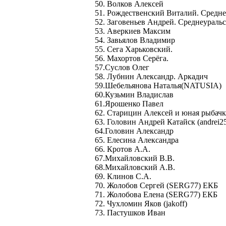
50. Волков Алексей
51. Рождественский Виталий. Средне
52. Заговеньев Андрей. Среднеураль
53. Аверкиев Максим
54. Завьялов Владимир
55. Сега Харьковский.
56. Махортов Серёга.
57.Суслов Олег
58. Лубнин Александр. Аркадич
59.Шебельянова Наталья(NATUSIA)
60.Кузьмин Владислав
61.Ярошенко Павел
62. Старицин Алексей и юная рыбачк
63. Головин Андрей Катайск (andrei2
64.Головин Александр
65. Елесина Александра
66. Кротов А.А.
67.Михайловский В.В.
68.Михайловский А.В.
69. Клинов С.А.
70. Жолобов Сергей (SERG77) ЕКБ
71. Жолобова Елена (SERG77) ЕКБ
72. Чухломин Яков (jakoff)
73. Пастушков Иван