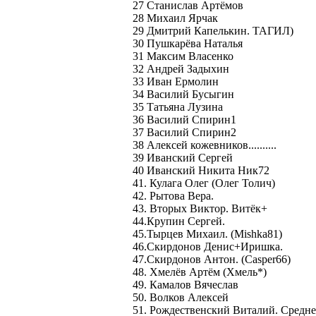
27 Станислав Артёмов
28 Михаил Ярчак
29 Дмитрий Капелькин. ТАГИЛ)
30 Пушкарёва Наталья
31 Максим Власенко
32 Андрей Задыхин
33 Иван Ермолин
34 Василий Бусыгин
35 Татьяна Лузина
36 Василий Спирин1
37 Василий Спирин2
38 Алексей кожевников..........
39 Иванский Сергей
40 Иванский Никита Ник72
41. Кулага Олег (Олег Толич)
42. Рытова Вера.
43. Вторых Виктор. Витёк+
44.Крупин Сергей.
45.Тырцев Михаил. (Mishka81)
46.Скирдонов Денис+Иришка.
47.Скирдонов Антон. (Сasper66)
48. Хмелёв Артём (Хмель*)
49. Камалов Вячеслав
50. Волков Алексей
51. Рождественский Виталий. Средне