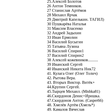
25.Алексей Болотов
26 Антон Темников.
27 Станислав Артёмов
28 Михаил Ярчак
29 Дмитрий Капелькин. ТАГИЛ)
30 Пушкарёва Наталья
31 Максим Власенко
32 Андрей Задыхин
33 Иван Ермолин
34 Василий Бусыгин
35 Татьяна Лузина
36 Василий Спирин1
37 Василий Спирин2
38 Алексей кожевников..........
39 Иванский Сергей
40 Иванский Никита Ник72
41. Кулага Олег (Олег Толич)
42. Рытова Вера.
43. Вторых Виктор. Витёк+
44.Крупин Сергей.
45.Тырцев Михаил. (Mishka81)
46.Скирдонов Денис+Иришка.
47.Скирдонов Антон. (Сasper66)
48. Хмелёв Артём (Хмель*)
49. Камалов Вячеслав