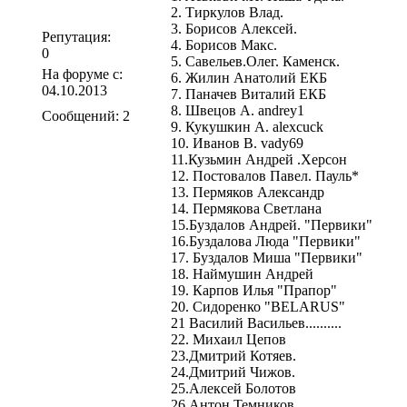
2. Тиркулов Влад.
3. Борисов Алексей.
Репутация:
4. Борисов Макс.
0
5. Савельев.Олег. Каменск.
На форуме с:
6. Жилин Анатолий ЕКБ
04.10.2013
7. Паначев Виталий ЕКБ
8. Швецов А. andrey1
Сообщений: 2
9. Кукушкин А. alexcuck
10. Иванов В. vady69
11.Кузьмин Андрей .Херсон
12. Постовалов Павел. Пауль*
13. Пермяков Александр
14. Пермякова Светлана
15.Буздалов Андрей. "Первики"
16.Буздалова Люда "Первики"
17. Буздалов Миша "Первики"
18. Наймушин Андрей
19. Карпов Илья "Прапор"
20. Сидоренко "BELARUS"
21 Василий Васильев..........
22. Михаил Цепов
23.Дмитрий Котяев.
24.Дмитрий Чижов.
25.Алексей Болотов
26 Антон Темников.