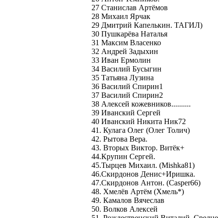
27 Станислав Артёмов
28 Михаил Ярчак
29 Дмитрий Капелькин. ТАГИЛ)
30 Пушкарёва Наталья
31 Максим Власенко
32 Андрей Задыхин
33 Иван Ермолин
34 Василий Бусыгин
35 Татьяна Лузина
36 Василий Спирин1
37 Василий Спирин2
38 Алексей кожевников..........
39 Иванский Сергей
40 Иванский Никита Ник72
41. Кулага Олег (Олег Толич)
42. Рытова Вера.
43. Вторых Виктор. Витёк+
44.Крупин Сергей.
45.Тырцев Михаил. (Mishka81)
46.Скирдонов Денис+Иришка.
47.Скирдонов Антон. (Сasper66)
48. Хмелёв Артём (Хмель*)
49. Камалов Вячеслав
50. Волков Алексей
51. Рождественский Виталий. Средне