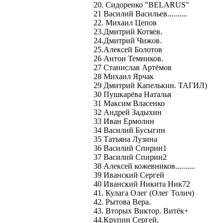
20. Сидоренко "BELARUS"
21 Василий Васильев..........
22. Михаил Цепов
23.Дмитрий Котяев.
24.Дмитрий Чижов.
25.Алексей Болотов
26 Антон Темников.
27 Станислав Артёмов
28 Михаил Ярчак
29 Дмитрий Капелькин. ТАГИЛ)
30 Пушкарёва Наталья
31 Максим Власенко
32 Андрей Задыхин
33 Иван Ермолин
34 Василий Бусыгин
35 Татьяна Лузина
36 Василий Спирин1
37 Василий Спирин2
38 Алексей кожевников..........
39 Иванский Сергей
40 Иванский Никита Ник72
41. Кулага Олег (Олег Толич)
42. Рытова Вера.
43. Вторых Виктор. Витёк+
44.Крупин Сергей.