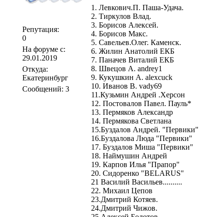
1. Левкович.П. Паша-Удача.
2. Тиркулов Влад.
3. Борисов Алексей.
Репутация:
4. Борисов Макс.
0
5. Савельев.Олег. Каменск.
На форуме с:
6. Жилин Анатолий ЕКБ
29.01.2019
7. Паначев Виталий ЕКБ
8. Швецов А. andrey1
Откуда:
9. Кукушкин А. alexcuck
Екатеринбург
10. Иванов В. vady69
Сообщений: 3
11.Кузьмин Андрей .Херсон
12. Постовалов Павел. Пауль*
13. Пермяков Александр
14. Пермякова Светлана
15.Буздалов Андрей. "Первики"
16.Буздалова Люда "Первики"
17. Буздалов Миша "Первики"
18. Наймушин Андрей
19. Карпов Илья "Прапор"
20. Сидоренко "BELARUS"
21 Василий Васильев..........
22. Михаил Цепов
23.Дмитрий Котяев.
24.Дмитрий Чижов.
25.Алексей Болотов