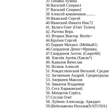
35 Татьяна Лузина
36 Василий Спирин1
37 Василий Спирин2
38 Алексей кожевников..........
39 Иванский Сергей
40 Иванский Никита Ник72
41. Кулага Олег (Олег Толич)
42. Рытова Вера.
43. Вторых Виктор. Витёк+
44.Крупин Сергей.
45.Тырцев Михаил. (Mishka81)
46.Скирдонов Денис+Иришка.
47.Скирдонов Антон. (Сasper66)
48. Хмелёв Артём (Хмель*)
49. Камалов Вячеслав
50. Волков Алексей
51. Рождественский Виталий. Средне
52. Заговеньев Андрей. Среднеураль
53. Аверкиев Максим
54. Завьялов Владимир
55. Сега Харьковский.
56. Махортов Серёга.
57.Суслов Олег
58. Лубнин Александр. Аркадич
59.Шебельянова Наталья(NATUSIA)