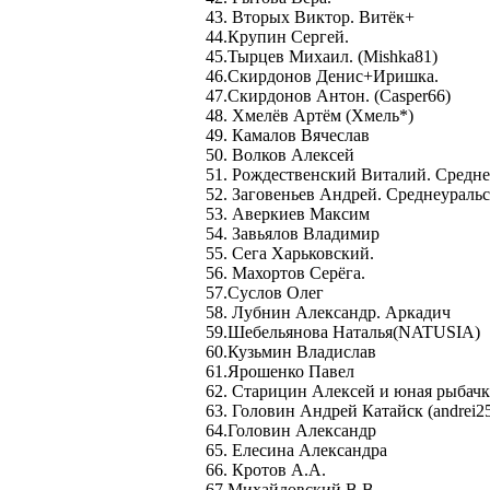
43. Вторых Виктор. Витёк+
44.Крупин Сергей.
45.Тырцев Михаил. (Mishka81)
46.Скирдонов Денис+Иришка.
47.Скирдонов Антон. (Сasper66)
48. Хмелёв Артём (Хмель*)
49. Камалов Вячеслав
50. Волков Алексей
51. Рождественский Виталий. Средне
52. Заговеньев Андрей. Среднеураль
53. Аверкиев Максим
54. Завьялов Владимир
55. Сега Харьковский.
56. Махортов Серёга.
57.Суслов Олег
58. Лубнин Александр. Аркадич
59.Шебельянова Наталья(NATUSIA)
60.Кузьмин Владислав
61.Ярошенко Павел
62. Старицин Алексей и юная рыбачк
63. Головин Андрей Катайск (andrei2
64.Головин Александр
65. Елесина Александра
66. Кротов А.А.
67.Михайловский В.В.