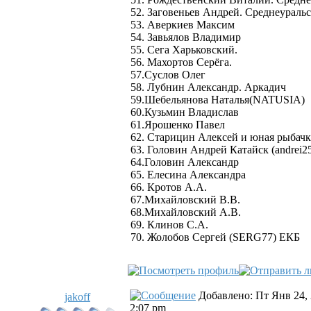
52. Заговеньев Андрей. Среднеураль
53. Аверкиев Максим
54. Завьялов Владимир
55. Сега Харьковский.
56. Махортов Серёга.
57.Суслов Олег
58. Лубнин Александр. Аркадич
59.Шебельянова Наталья(NATUSIA)
60.Кузьмин Владислав
61.Ярошенко Павел
62. Старицин Алексей и юная рыбачк
63. Головин Андрей Катайск (andrei2
64.Головин Александр
65. Елесина Александра
66. Кротов А.А.
67.Михайловский В.В.
68.Михайловский А.В.
69. Клинов С.А.
70. Жолобов Сергей (SERG77) ЕКБ
Добавлено: Пт Янв 24,
jakoff
2:07 pm