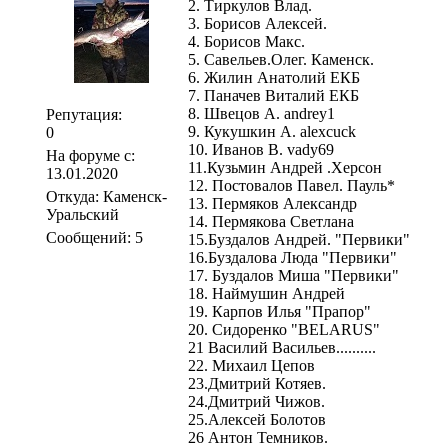
2. Тиркулов Влад.
3. Борисов Алексей.
4. Борисов Макс.
5. Савельев.Олег. Каменск.
6. Жилин Анатолий ЕКБ
7. Паначев Виталий ЕКБ
8. Швецов А. andrey1
Репутация:
9. Кукушкин А. alexcuck
0
10. Иванов В. vady69
На форуме с:
11.Кузьмин Андрей .Херсон
13.01.2020
12. Постовалов Павел. Пауль*
Откуда: Каменск-
13. Пермяков Александр
Уральский
14. Пермякова Светлана
Сообщений: 5
15.Буздалов Андрей. "Первики"
16.Буздалова Люда "Первики"
17. Буздалов Миша "Первики"
18. Наймушин Андрей
19. Карпов Илья "Прапор"
20. Сидоренко "BELARUS"
21 Василий Васильев..........
22. Михаил Цепов
23.Дмитрий Котяев.
24.Дмитрий Чижов.
25.Алексей Болотов
26 Антон Темников.