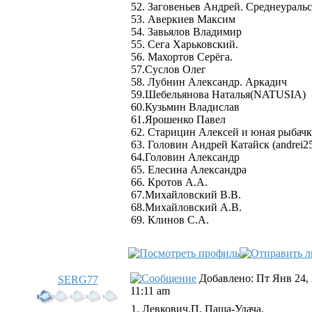
52. Заговеньев Андрей. Среднеураль
53. Аверкиев Максим
54. Завьялов Владимир
55. Сега Харьковский.
56. Махортов Серёга.
57.Суслов Олег
58. Лубнин Александр. Аркадич
59.Шебельянова Наталья(NATUSIA)
60.Кузьмин Владислав
61.Ярошенко Павел
62. Старицин Алексей и юная рыбачк
63. Головин Андрей Катайск (andrei2
64.Головин Александр
65. Елесина Александра
66. Кротов А.А.
67.Михайловский В.В.
68.Михайловский А.В.
69. Клинов С.А.
Добавлено: Пт Янв 24,
SERG77
11:11 am
1. Левкович.П. Паша-Удача.