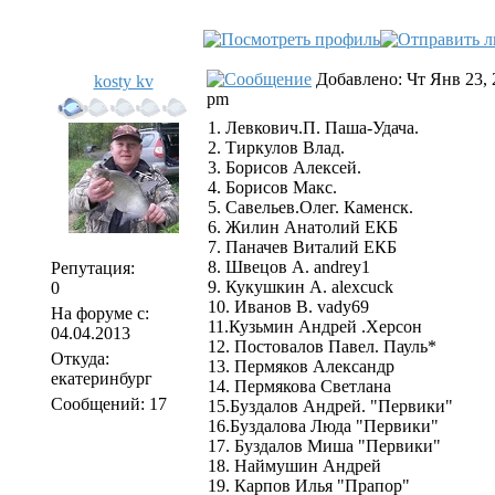
Добавлено: Чт Янв 23, 
kosty kv
pm
1. Левкович.П. Паша-Удача.
2. Тиркулов Влад.
3. Борисов Алексей.
4. Борисов Макс.
5. Савельев.Олег. Каменск.
6. Жилин Анатолий ЕКБ
7. Паначев Виталий ЕКБ
8. Швецов А. andrey1
Репутация:
9. Кукушкин А. alexcuck
0
10. Иванов В. vady69
На форуме с:
11.Кузьмин Андрей .Херсон
04.04.2013
12. Постовалов Павел. Пауль*
Откуда:
13. Пермяков Александр
екатеринбург
14. Пермякова Светлана
Сообщений: 17
15.Буздалов Андрей. "Первики"
16.Буздалова Люда "Первики"
17. Буздалов Миша "Первики"
18. Наймушин Андрей
19. Карпов Илья "Прапор"