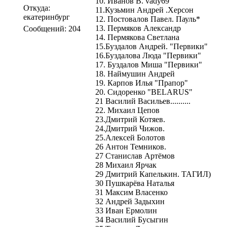
10. Иванов В. vady69
Откуда:
11.Кузьмин Андрей .Херсон
екатеринбург
12. Постовалов Павел. Пауль*
13. Пермяков Александр
Сообщений: 204
14. Пермякова Светлана
15.Буздалов Андрей. "Первики"
16.Буздалова Люда "Первики"
17. Буздалов Миша "Первики"
18. Наймушин Андрей
19. Карпов Илья "Прапор"
20. Сидоренко "BELARUS"
21 Василий Васильев..........
22. Михаил Цепов
23.Дмитрий Котяев.
24.Дмитрий Чижов.
25.Алексей Болотов
26 Антон Темников.
27 Станислав Артёмов
28 Михаил Ярчак
29 Дмитрий Капелькин. ТАГИЛ)
30 Пушкарёва Наталья
31 Максим Власенко
32 Андрей Задыхин
33 Иван Ермолин
34 Василий Бусыгин