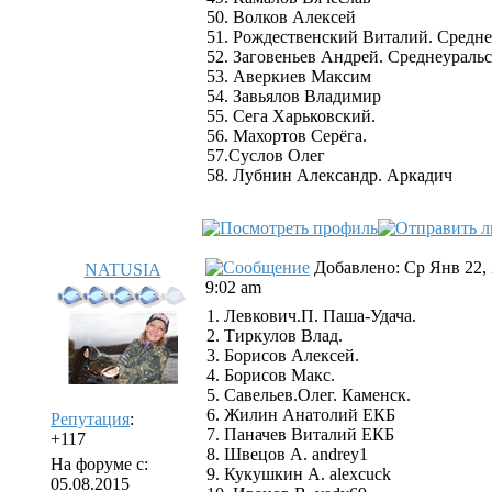
50. Волков Алексей
51. Рождественский Виталий. Средне
52. Заговеньев Андрей. Среднеураль
53. Аверкиев Максим
54. Завьялов Владимир
55. Сега Харьковский.
56. Махортов Серёга.
57.Суслов Олег
58. Лубнин Александр. Аркадич
Добавлено: Ср Янв 22,
NATUSIA
9:02 am
1. Левкович.П. Паша-Удача.
2. Тиркулов Влад.
3. Борисов Алексей.
4. Борисов Макс.
5. Савельев.Олег. Каменск.
6. Жилин Анатолий ЕКБ
Репутация
:
7. Паначев Виталий ЕКБ
+117
8. Швецов А. andrey1
На форуме с:
9. Кукушкин А. alexcuck
05.08.2015