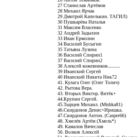
27 Станислав Артёмов
28 Михаил Ярчак
29 Дмитрий Капелькин. ТАГИЛ)
30 Пушкарёва Наталья
31 Максим Власенко
32 Андрей Задыхин
33 Иван Ермолин
34 Василий Бусыгин
35 Татьяна Лузина
36 Василий Спирин1
37 Василий Спирин2
38 Алексей кожевников..........
39 Иванский Сергей
40 Иванский Никита Ник72
41. Кулага Олег (Олег Толич)
42. Рытова Вера.
43. Вторых Виктор. Витёк+
44.Крупин Сергей.
45.Тырцев Михаил. (Mishka81)
46.Скирдонов Денис+Иришка.
47.Скирдонов Антон. (Сasper66)
48. Хмелёв Артём (Хмель*)
49. Камалов Вячеслав
50. Волков Алексей