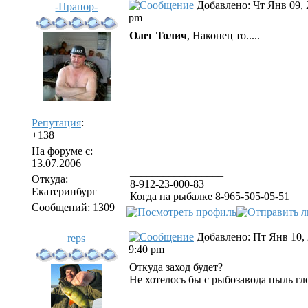
Добавлено: Чт Янв 09, 
-Прапор-
pm
Олег Толич
, Наконец то.....
Репутация
:
+138
На форуме с:
13.07.2006
_________________
Откуда:
8-912-23-000-83
Екатеринбург
Когда на рыбалке 8-965-505-05-51
Сообщений: 1309
Добавлено: Пт Янв 10,
reps
9:40 pm
Откуда заход будет?
Не хотелось бы с рыбозавода пыль гл