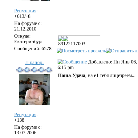
Репутация
:
+613/–8
На форуме с:
21.12.2010
_________________
Откуда:
Екатеринбург
89122117003
Сообщений: 6578
Добавлено: Пн Янв 06,
-Прапор-
6:15 pm
Паша-Удача
, на е1 тебя лицезреем...
Репутация
:
+138
На форуме с:
13.07.2006
_________________