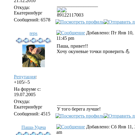
21.12.2010
_________________
Откуда:
Екатеринбург
89122117003
Сообщений: 6578
Добавлено: Пт Янв 10,
reps
11:45 pm
Паша, привет!!
Хочу окуневые точки проверить 💪
Репутация
:
+105/–5
На форуме с:
19.07.2005
Откуда:
_________________
Екатеринбург
У того берега лучше!
Сообщений: 4515
Добавлено: Сб Янв 11, 
Паша-Удача
am