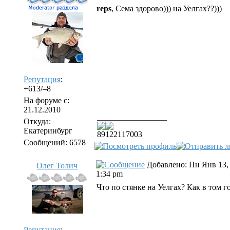
reps
, Сема здорово))) на Уелгах??)))
Репутация
:
+613/–8
На форуме с:
21.12.2010
_________________
Откуда:
Екатеринбург
89122117003
Сообщений: 6578
Добавлено: Пн Янв 13,
Олег Толич
1:34 pm
Что по стянке на Уелгах? Как в том г
Репутация
: