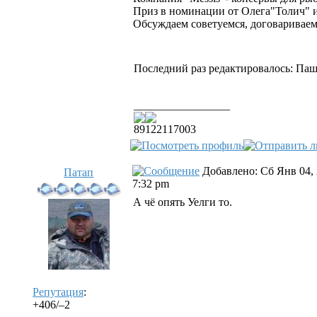
Приз в номинации от Олега"Толич" 
Обсуждаем советуемся, договариваем
Последний раз редактировалось: Паша-
_________________
89122117003
Добавлено: Сб Янв 04,
Патап
7:32 pm
А чё опять Уелги то.
Репутация
:
+406/–2