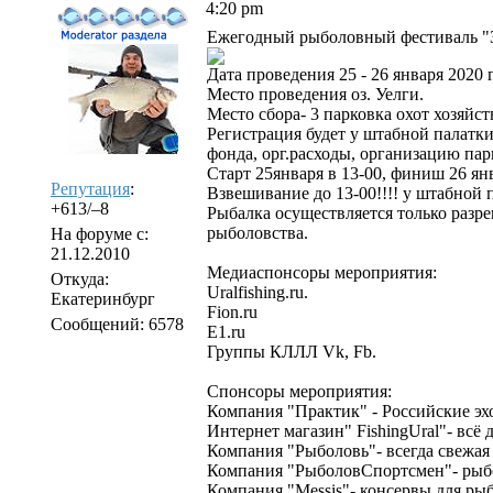
4:20 pm
Ежегодный рыболовный фестиваль "З
Дата проведения 25 - 26 января 2020 
Место проведения оз. Уелги.
Место сбора- 3 парковка охот хозяйст
Регистрация будет у штабной палатки
фонда, орг.расходы, организацию па
Старт 25января в 13-00, финиш 26 янв
Репутация
:
Взвешивание до 13-00!!!! у штабной 
+613/–8
Рыбалка осуществляется только разр
рыболовства.
На форуме с:
21.12.2010
Медиаспонсоры мероприятия:
Откуда:
Uralfishing.ru.
Екатеринбург
Fion.ru
Сообщений: 6578
E1.ru
Группы КЛЛЛ Vk, Fb.
Спонсоры мероприятия:
Компания "Практик" - Российские эх
Интернет магазин" FishingUral"- всё 
Компания "Рыболовь"- всегда свежая 
Компания "РыболовСпортсмен"- рыбол
Компания "Messis"- консервы для рыба