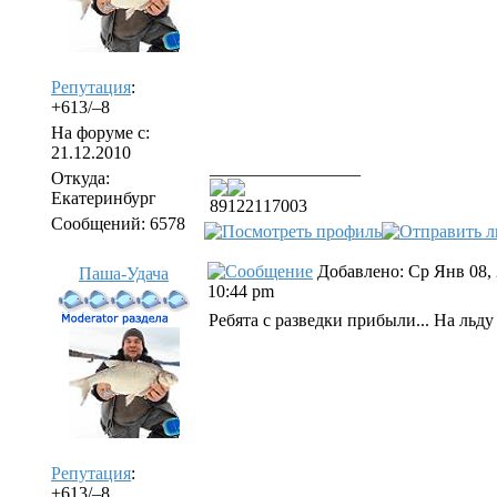
Репутация
:
+613/–8
На форуме с:
21.12.2010
_________________
Откуда:
Екатеринбург
89122117003
Сообщений: 6578
Добавлено: Ср Янв 08,
Паша-Удача
10:44 pm
Ребята с разведки прибыли... На льду 
Репутация
:
+613/–8