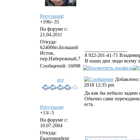
Репутация
:
+196/–35
На форуме с:
21.04.2011
Откуда:
624006п.Большой
_________________
Исток,
8 922-201-41-71 Владимир
пер.Набережный,7
В наши дни люди всему з
Сообщений: 16098
Добавлено: 
gvr
2018 12:35 pm
Да как бы небыло задачи
Обычно сами переходники
есть
Репутация
:
+13/–5
На форуме с:
10.07.2004
Откуда:
_________________
Екатеринбург