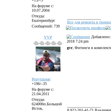
+13/–5
На форуме с:
10.07.2004
Откуда:
_________________
Екатеринбург
Все для ремонта и тюнинг
Сообщений: 739
Добавлено: 
VVP
2018 7:24 pm
gvr
, Фитинги в комплект
Репутация
:
+196/–35
На форуме с:
21.04.2011
Откуда:
624006п.Большой
_________________
Исток,
8 922-201-41-71 Владимир