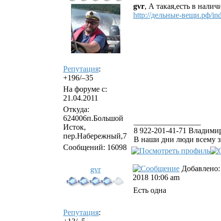
gvr
, А такая,есть в налич
http://дельные-вещи.рф/i
Репутация
:
+196/–35
На форуме с:
21.04.2011
Откуда:
624006п.Большой
_________________
Исток,
8 922-201-41-71 Владимир
пер.Набережный,7
В наши дни люди всему з
Сообщений: 16098
Добавлено: 
gvr
2018 10:06 am
Есть одна
Репутация
: