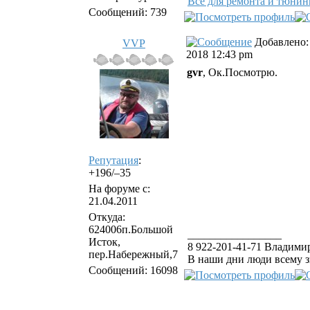
Все для ремонта и тюнинг
Сообщений: 739
Добавлено: 
VVP
2018 12:43 pm
gvr
, Ок.Посмотрю.
Репутация
:
+196/–35
На форуме с:
21.04.2011
Откуда:
624006п.Большой
_________________
Исток,
8 922-201-41-71 Владимир
пер.Набережный,7
В наши дни люди всему з
Сообщений: 16098