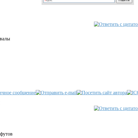
рвалы
H
 футов