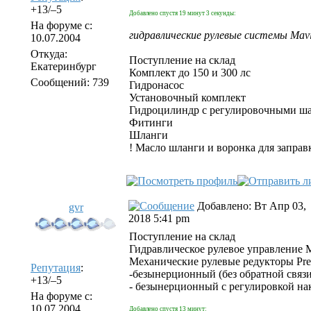
+13/–5
Добавлено спустя 19 минут 3 секунды:
На форуме с:
гидравлические рулевые системы MaviM
10.07.2004
Откуда:
Поступление на склад
Екатеринбург
Комплект до 150 и 300 лс
Сообщений: 739
Гидронасос
Установочный комплект
Гидроцилиндр с регулировочными ш
Фитинги
Шланги
! Масло шланги и воронка для заправ
Добавлено: Вт Апр 03,
gvr
2018 5:41 pm
Поступление на склад
Гидравлическое рулевое управление M
Механические рулевые редукторы Prete
Репутация
:
-безынерционный (без обратной связи
+13/–5
- безынерционный с регулировкой на
На форуме с:
10.07.2004
Добавлено спустя 13 минут: