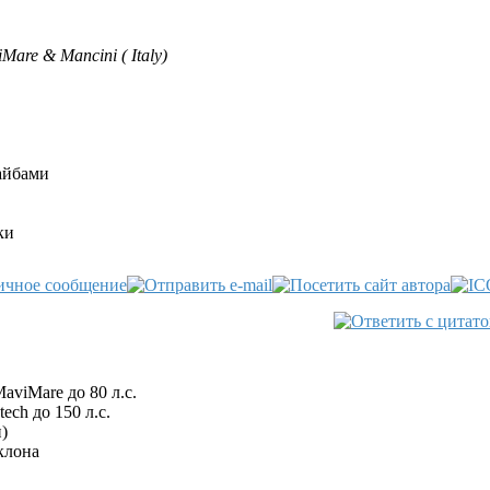
are & Mancini ( Italy)
айбами
ки
aviMare до 80 л.с.
ch до 150 л.с.
)
клона