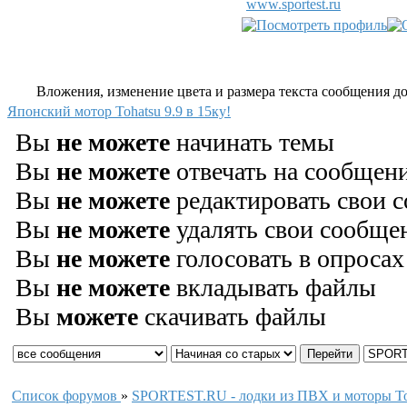
www.sportest.ru
Вложения, изменение цвета и размера текста сообщения дос
Японский мотор Tohatsu 9.9 в 15ку!
Вы
не можете
начинать темы
Вы
не можете
отвечать на сообщен
Вы
не можете
редактировать свои 
Вы
не можете
удалять свои сообще
Вы
не можете
голосовать в опросах
Вы
не можете
вкладывать файлы
Вы
можете
скачивать файлы
Список форумов
»
SPORTEST.RU - лодки из ПВХ и моторы To