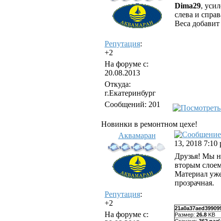
Dima29
, уси
слева и справ
Веса добавит 
Репутация
:
+2
На форуме с:
20.08.2013
Откуда:
г.Екатеринбург
Сообщений: 201
Новинки в ремонтном цехе!
Аквамаран
13, 2018 7:10
Друзья! Мы н
вторым слоем
Материал уже
прозрачная.
Репутация
:
+2
21a0a37aed399099
На форуме с:
Размер:
26.8
KB