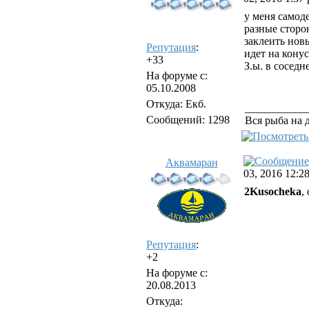
у меня самод
разные сторо
заклеить нов
Репутация
:
идет на конус
+33
З.ы. в сосед
На форуме с:
05.10.2008
Откуда: Екб.
___________
Сообщений: 1298
Вся рыба на 
Аквамаран
03, 2016 12:2
2Kusocheka
,
Репутация
:
+2
На форуме с:
20.08.2013
Откуда: