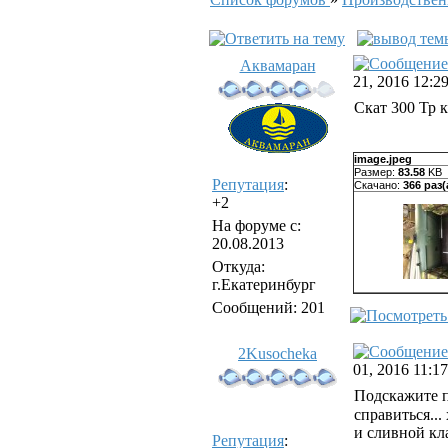
Аквамаран
21, 2016 12:2
Скат 300 Тр 
image.jpeg
Размер:
83.58
KB
Репутация
:
Скачано:
366 раз(
+2
На форуме с:
20.08.2013
Откуда:
г.Екатеринбург
Сообщений: 201
2Kusocheka
01, 2016 11:1
Подскажите п
справиться...
и сливной кла
Репутация
: