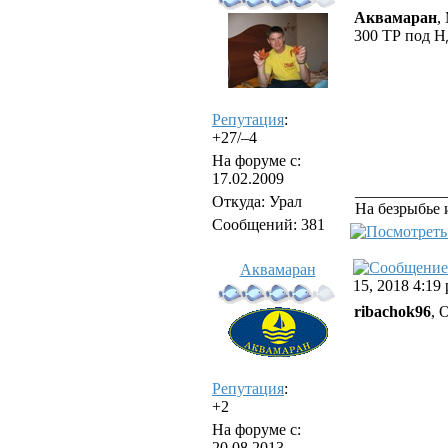
Аквамаран
,
300 ТР под Н
Репутация
:
+27/–4
На форуме с:
17.02.2009
___________
Откуда: Урал
На безрыбье 
Сообщений: 381
Аквамаран
15, 2018 4:19
ribachok96
, 
Репутация
:
+2
На форуме с:
20.08.2013