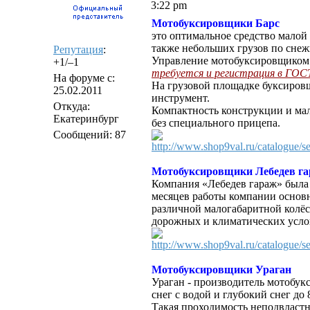
3:22 pm
Мотобуксировщики Барс
это оптимальное средство малой
также небольших грузов по снеж
Репутация
:
Управление мотобуксировщиком 
+1/–1
требуется и регистрация в Г
На форуме с:
На грузовой площадке буксировщ
25.02.2011
инструмент.
Откуда:
Компактность конструкции и мал
Екатеринбург
без специального прицепа.
Сообщений: 87
http://www.shop9val.ru/catalogue/s
Мотобуксировщики Лебедев г
Компания «Лебедев гараж» была 
месяцев работы компании основн
различной малогабаритной колёс
дорожных и климатических усло
http://www.shop9val.ru/catalogue/s
Мотобуксировщики Ураган
Ураган - производитель мотобук
снег с водой и глубокий снег до 
Такая проходимость неподвластн