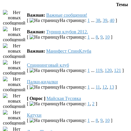
Темы
Важная:
Важные сообщения!
[
На страницу:
1
...
38
,
39
,
40
]
Важная:
Турнир клубов 2012.
[
На страницу:
1
...
8
,
9
,
10
]
Важная:
Манифест СпинКлуба
Спиннинговый клуб
[
На страницу:
1
...
119
,
120
,
121
]
Палки-кидалки
[
На страницу:
1
...
11
,
12
,
13
]
[ Опрос ]
Майская Тусовка
[
На страницу:
1
,
2
]
Катухи
[
На страницу:
1
...
8
,
9
,
10
]