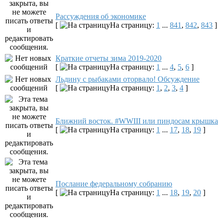
Рассуждения об экономике
[
На страницу:
1
...
841
,
842
,
843
]
Краткие отчеты зима 2019-2020
[
На страницу:
1
...
4
,
5
,
6
]
Льдину с рыбаками оторвало! Обсуждение
[
На страницу:
1
,
2
,
3
,
4
]
Ближний восток. #WWIII или пиндосам крышка
[
На страницу:
1
...
17
,
18
,
19
]
Послание федеральному собранию
[
На страницу:
1
...
18
,
19
,
20
]