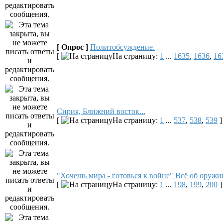
[ Опрос ]
Политобсуждение.
[
На страницу:
1
...
1635
,
1636
,
16
Сирия, Ближний восток...
[
На страницу:
1
...
537
,
538
,
539
]
"Хочешь мира - готовься к войне" Всё об оружии
[
На страницу:
1
...
198
,
199
,
200
]