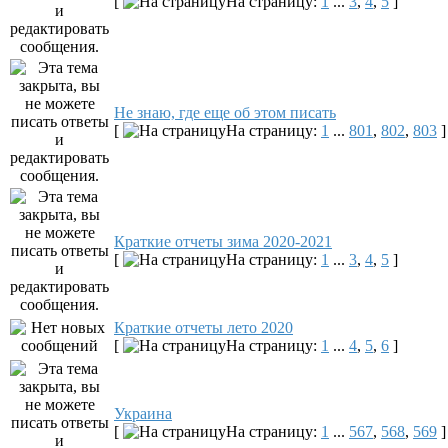
[
На страницу:
1
...
3
,
4
,
5
]
Не знаю, где еще об этом писать
[
На страницу:
1
...
801
,
802
,
803
]
Краткие отчеты зима 2020-2021
[
На страницу:
1
...
3
,
4
,
5
]
Краткие отчеты лето 2020
[
На страницу:
1
...
4
,
5
,
6
]
Украина
[
На страницу:
1
...
567
,
568
,
569
]