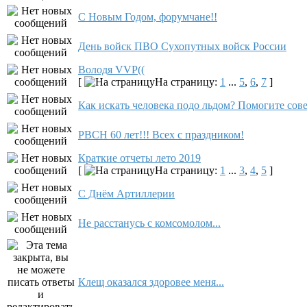
С Новым Годом, форумчане!!
День войск ПВО Сухопутных войск России
Володя VVP((
[
На страницу:
1
...
5
,
6
,
7
]
Как искать человека подо льдом? Помогите сов
РВСН 60 лет!!! Всех с праздником!
Краткие отчеты лето 2019
[
На страницу:
1
...
3
,
4
,
5
]
С Днём Артиллерии
Не расстанусь с комсомолом...
Клещ оказался здоровее меня...