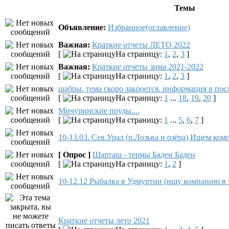
Темы
Объявление:
Избранное(оглавление)
Важная:
Краткие отчеты ЛЕТО 2022
[
На страницу:
1
,
2
,
3
]
Важная:
Краткие отчеты зима 2021-2022
[
На страницу:
1
,
2
,
3
]
шабры. тема скоро закроется. информация в пос
[
На страницу:
1
...
18
,
19
,
20
]
Мичуринские пруды....
[
На страницу:
1
...
5
,
6
,
7
]
10-13.03. Сев.Урал (р.Лозьва и озёра) Ищем ком
[ Опрос ]
Шарташ - термы Баден Баден
[
На страницу:
1
,
2
]
10-12.12 Рыбалка в Удмуртии (ищу компанию в 
Краткие отчеты лето 2021