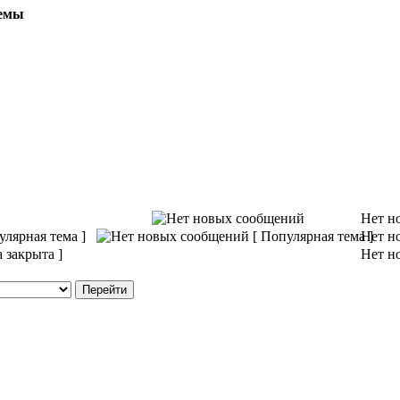
емы
Нет н
лярная тема ]
Нет н
 закрыта ]
Нет н