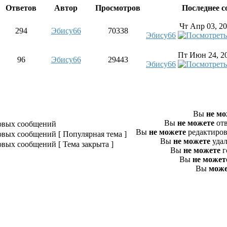
Ответов
Автор
Просмотров
Последнее 
Чт Апр 03, 20
294
Эбису66
70338
Эбису66
Пт Июн 24, 20
96
Эбису66
29443
Эбису66
Часо
Вы
не мо
Вы
не можете
отв
овых сообщений
Вы
не можете
редактиров
овых сообщений [ Популярная тема ]
Вы
не можете
удал
овых сообщений [ Тема закрыта ]
Вы
не можете
г
Вы
не может
Вы
може