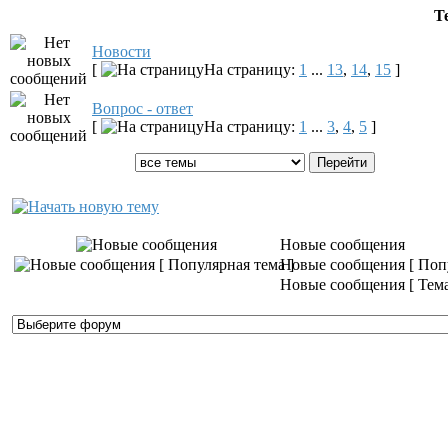
Т
Новости
[
На страницу:
1
...
13
,
14
,
15
]
Вопрос - ответ
[
На страницу:
1
...
3
,
4
,
5
]
Показать темы:
Новые сообщения
Новые сообщения [ Попу
Новые сообщения [ Тема