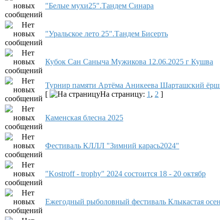
"Белые мухи25".Тандем Синара
"Уральское лето 25".Тандем Бисерть
Кубок Сан Саныча Мужикова 12.06.2025 г Кушва
Турнир памяти Артёма Аникеева Шарташский ёрш 
[
На страницу:
1
,
2
]
Каменская блесна 2025
Фестиваль КЛЛЛ "Зимний карась2024"
"Kostroff - trophy" 2024 состоится 18 - 20 октябр
Ежегодный рыболовный фестиваль Клыкастая осе