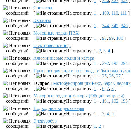
[
На страницу:
1
...
326
,
327
,
328
]
Снегоход
[
На страницу:
1
...
109
,
110
,
111
]
Эхолоты
[
На страницу:
1
...
344
,
345
,
346
]
Моторные лодки ПВХ
[
На страницу:
1
...
98
,
99
,
100
]
электровелосипед.
[
На страницу:
1
,
2
,
3
,
4
]
Алюминиевые лодки и катера
[
На страницу:
1
...
292
,
293
,
294
]
Прицепы для лодки, снегохода и бытовых нужд
[
На страницу:
1
...
25
,
26
,
27
]
[ Опрос ]
Мотобуксировщик Рекс, Барс Следоп
[
На страницу:
1
...
6
,
7
,
8
]
Моторные лодки и моторы (Общие вопросы)
[
На страницу:
1
...
191
,
192
,
193
]
Подводные видеокамеры
[
На страницу:
1
...
3
,
4
,
5
]
Электробур
[
На страницу:
1
,
2
]