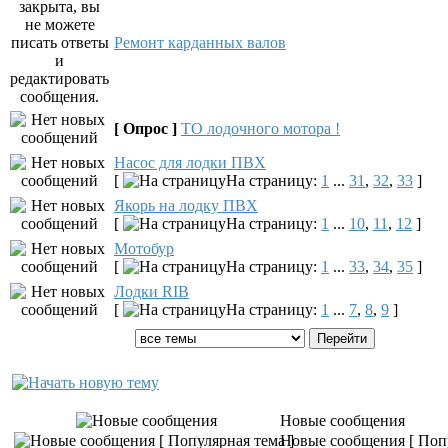
Ремонт карданных валов
[ Опрос ]
ТО лодочного мотора !
Насос для лодки ПВХ
[
На страницу:
1
...
31
,
32
,
33
]
Якорь на лодку ПВХ
[
На страницу:
1
...
10
,
11
,
12
]
Мотобур
[
На страницу:
1
...
33
,
34
,
35
]
Лодки RIB
[
На страницу:
1
...
7
,
8
,
9
]
Показать темы:
Новые сообщения
Новые сообщения [ Попу