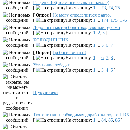
Раздел GPS(полезные сылки в начале)
[
На страницу:
1
...
73
,
74
,
75
]
[ Опрос ]
Не могу определиться с авто.
[
На страницу:
1
...
174
,
175
,
176
]
Лодочный мотор болотоход своими руками
[
На страницу:
1
,
2
,
3
]
ХОЛОДИЛЬНИК
[
На страницу:
1
...
5
,
6
,
7
]
[ Опрос ]
Гребные винты !
[
На страницу:
1
...
6
,
7
,
8
]
Установка лебедки
[
На страницу:
1
...
3
,
4
,
5
]
Шуруповерт
Тюнинг или необходимая доработка лодки ПВХ
[
На страницу:
1
...
84
,
85
,
86
]