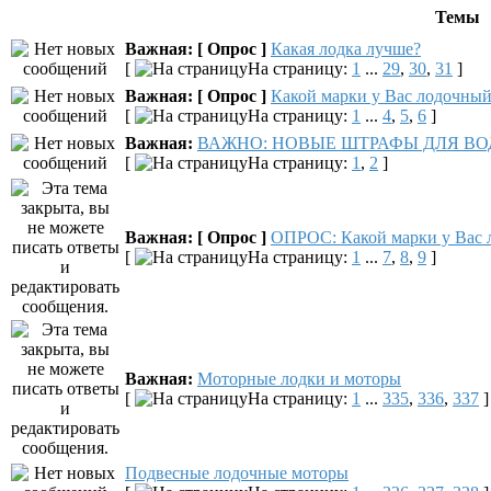
Темы
Важная:
[ Опрос ]
Какая лодка лучше?
[
На страницу:
1
...
29
,
30
,
31
]
Важная:
[ Опрос ]
Какой марки у Вас лодочный
[
На страницу:
1
...
4
,
5
,
6
]
Важная:
ВАЖНО: НОВЫЕ ШТРАФЫ ДЛЯ В
[
На страницу:
1
,
2
]
Важная:
[ Опрос ]
ОПРОС: Какой марки у Вас 
[
На страницу:
1
...
7
,
8
,
9
]
Важная:
Моторные лодки и моторы
[
На страницу:
1
...
335
,
336
,
337
]
Подвесные лодочные моторы