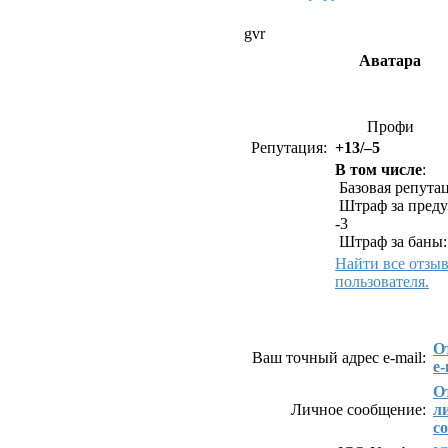
gvr
Аватара
Профи
Репутация:
+13/–5
В том числе
:
Базовая репутац
Штраф за преду
-3
Штраф за баны:
Найти все отзы
пользователя.
Как связаться с g
О
Ваш точный адрес e-mail:
e-
О
Личное сообщение:
л
с