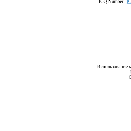
ICQ Number:
I
Использование м
С