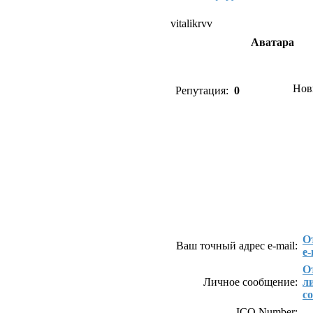
vitalikrvv
Аватара
Нов
Репутация:
0
Как связаться с vital
О
Ваш точный адрес e-mail:
e-
О
Личное сообщение:
л
с
ICQ Number: