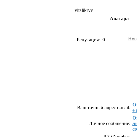
vitalikrvv
Аватара
Нов
Репутация:
0
Как связаться с vital
О
Ваш точный адрес e-mail:
e-
О
Личное сообщение:
л
с
ICQ Number: