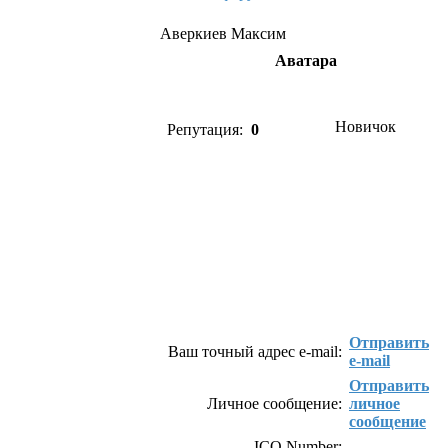
Аверкиев Максим
Аватара
Новичок
Репутация:
0
Как связаться с Аверкиев Максим
Отправить
Ваш точный адрес e-mail:
e-mail
Отправить
Личное сообщение:
личное
сообщение
ICQ Number: