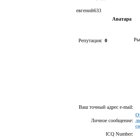
евгений633
Аватара
Ры
Репутация:
0
Как связаться с евге
Ваш точный адрес e-mail:
О
Личное сообщение:
л
с
ICQ Number: