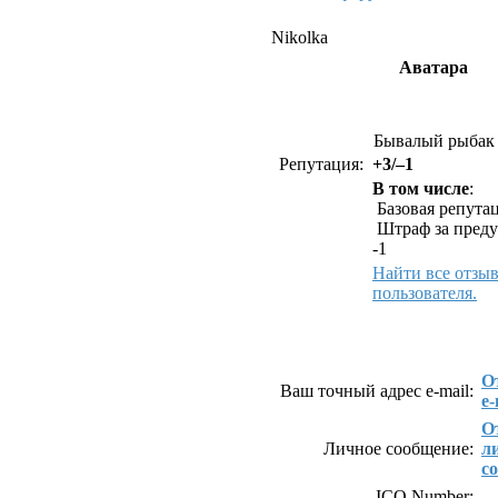
Nikolka
Аватара
Бывалый рыбак
Репутация:
+3/–1
В том числе
:
Базовая репутац
Штраф за преду
-1
Найти все отзы
пользователя.
Как связаться с Nik
О
Ваш точный адрес e-mail:
e-
О
Личное сообщение:
л
с
ICQ Number: