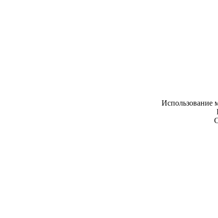
Использование м
С