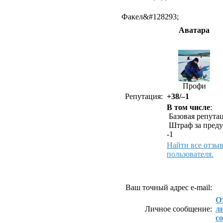
Факел&#128293;
Аватара
Профи
Репутация:
+38/–1
В том числе
:
Базовая репутац
Штраф за преду
-1
Найти все отзы
пользователя.
Как связаться с Факел&
Ваш точный адрес e-mail:
О
Личное сообщение:
л
с