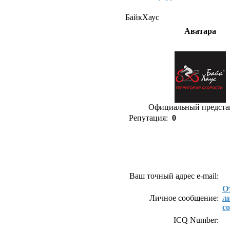
БайкХаус
Аватара
Официальный предста
Репутация:
0
Как связаться с Бай
Ваш точный адрес e-mail:
О
Личное сообщение:
л
с
ICQ Number: