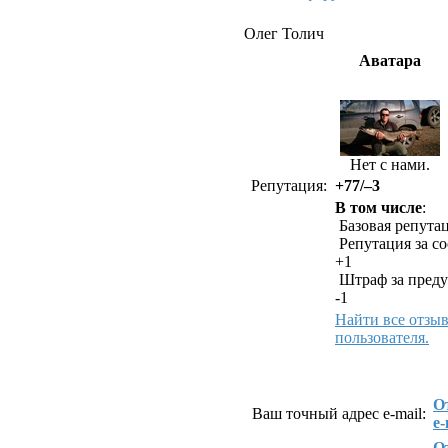
Олег Толич
Аватара
Нет с нами.
Репутация:
+77/–3
В том числе
:
Базовая репутац
Репутация за с
+1
Штраф за преду
-1
Найти все отзы
пользователя.
Как связаться с Олег
О
Ваш точный адрес e-mail:
e-
О