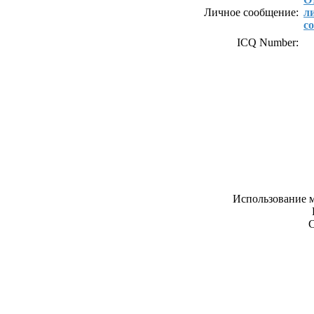
Личное сообщение:
л
с
ICQ Number:
Использование м
С