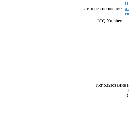
О
Личное сообщение:
л
с
ICQ Number:
Использование м
С