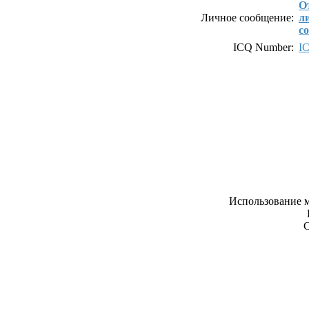
О
Личное сообщение:
л
с
ICQ Number:
I
Использование м
С