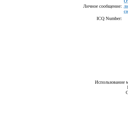
О
Личное сообщение:
л
с
ICQ Number:
Использование м
С