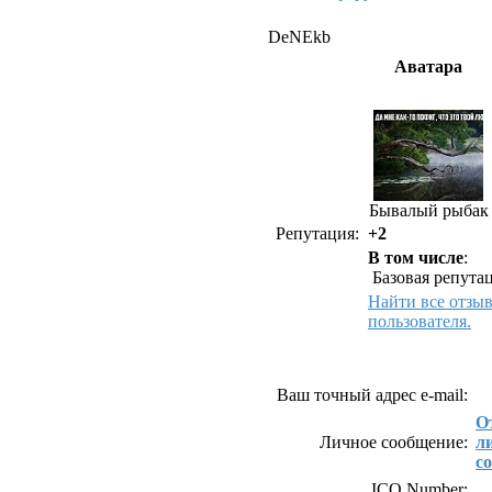
DeNEkb
Аватара
Бывалый рыбак
Репутация:
+2
В том числе
:
Базовая репутац
Найти все отзы
пользователя.
Как связаться с De
Ваш точный адрес e-mail:
О
Личное сообщение:
л
с
ICQ Number: