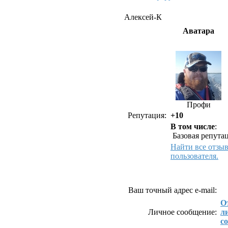
Алексей-К
Аватара
Профи
Репутация:
+10
В том числе
:
Базовая репутац
Найти все отзы
пользователя.
Как связаться с Але
Ваш точный адрес e-mail:
О
Личное сообщение:
л
с