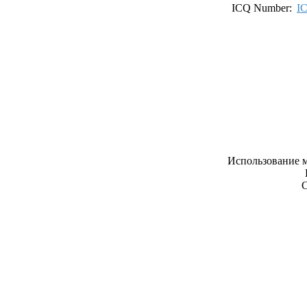
ICQ Number:
I
Использование м
С