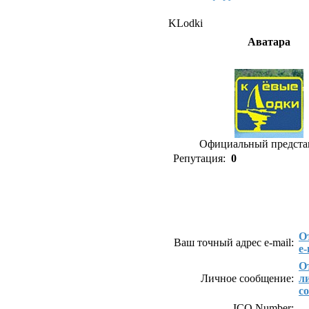
KLodki
Аватара
Официальный предста
Репутация:
0
Как связаться с KL
О
Ваш точный адрес e-mail:
e-
О
Личное сообщение:
л
с
ICQ Number: