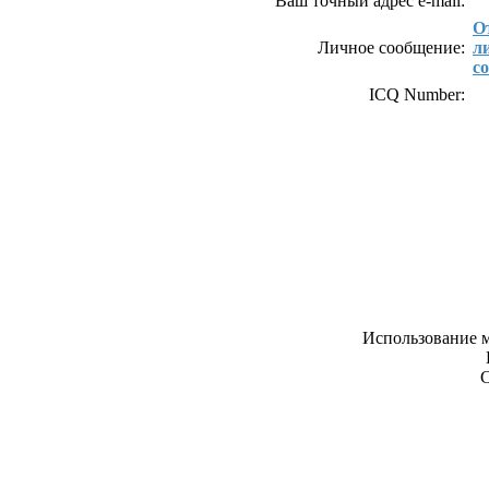
Ваш точный адрес e-mail:
О
Личное сообщение:
л
с
ICQ Number:
Использование м
С