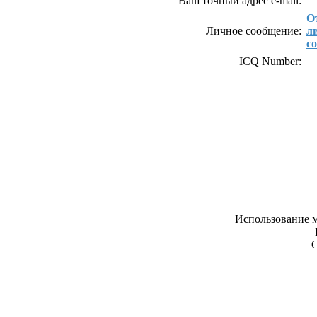
Ваш точный адрес e-mail:
О
Личное сообщение:
л
с
ICQ Number:
Использование м
С