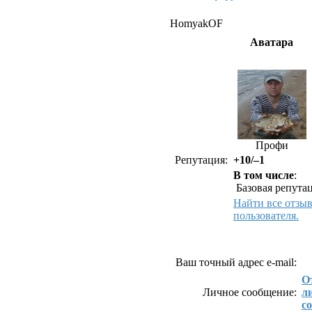
HomyakOF
Аватара
Профи
Репутация:
+10/–1
В том числе
:
Базовая репутац
Найти все отзы
пользователя.
Как связаться с Ho
Ваш точный адрес e-mail:
О
Личное сообщение:
л
с