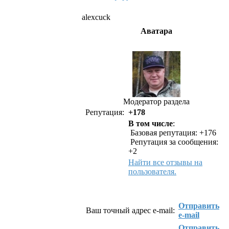
alexcuck
Аватара
Модератор раздела
Репутация:
+178
В том числе
:
Базовая репутация: +176
Репутация за сообщения:
+2
Найти все отзывы на
пользователя.
Как связаться с alexcuck
Отправить
Ваш точный адрес e-mail:
e-mail
Отправить