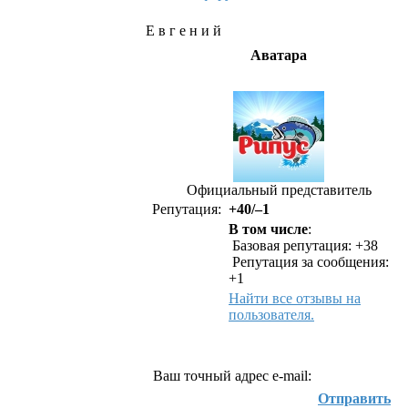
Е в г е н и й
Аватара
Официальный представитель
Репутация:
+40/–1
В том числе
:
Базовая репутация: +38
Репутация за сообщения:
+1
Найти все отзывы на
пользователя.
Как связаться с Е в г е н и й
Ваш точный адрес e-mail:
Отправить