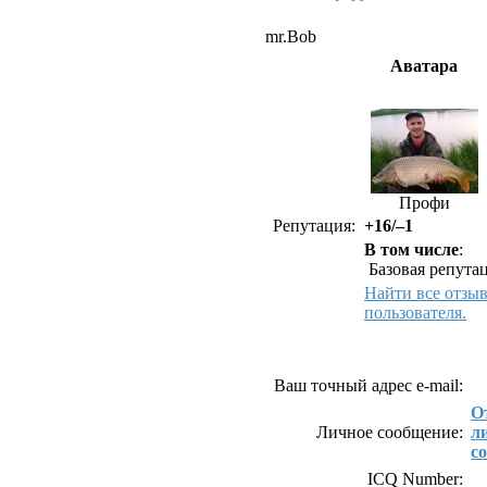
mr.Bob
Аватара
Профи
Репутация:
+16/–1
В том числе
:
Базовая репутац
Найти все отзы
пользователя.
Как связаться с mr
Ваш точный адрес e-mail:
О
Личное сообщение:
л
с
ICQ Number: