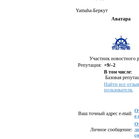
Yamaha-Беркут
Аватара
Участник новостного р
Репутация:
+9/–2
В том числе
:
Базовая репутац
Найти все отзы
пользователя.
Как связаться с Yamah
О
Ваш точный адрес e-mail:
e-
О
Личное сообщение:
л
с