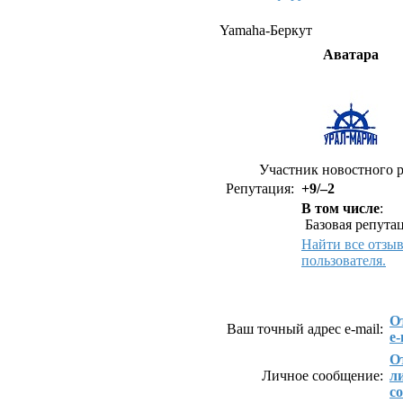
Yamaha-Беркут
Аватара
Участник новостного р
Репутация:
+9/–2
В том числе
:
Базовая репутац
Найти все отзы
пользователя.
Как связаться с Yamah
О
Ваш точный адрес e-mail:
e-
О
Личное сообщение:
л
с