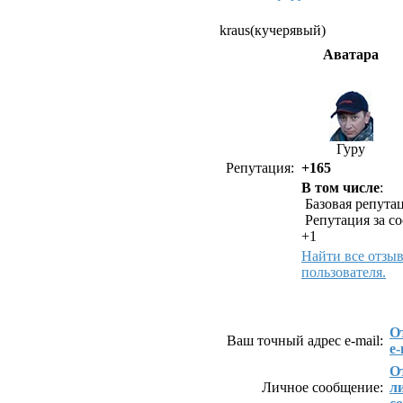
kraus(кучерявый)
Аватара
Гуру
Репутация:
+165
В том числе
:
Базовая репутац
Репутация за с
+1
Найти все отзы
пользователя.
Как связаться с kraus(к
О
Ваш точный адрес e-mail:
e-
О
Личное сообщение:
л