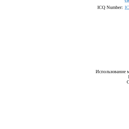
с
ICQ Number:
I
Использование м
С