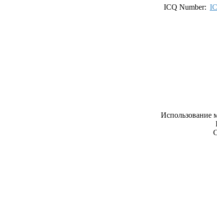
ICQ Number:
I
Использование м
С